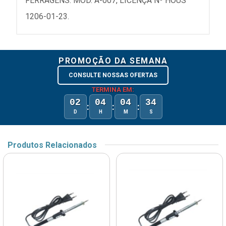
FERRAGENS. MOD. A-007, LICENÇA Nº HOUS
1206-01-23.
PROMOÇÃO DA SEMANA
CONSULTE NOSSAS OFERTAS
TERMINA EM:
02
04
04
34
:
:
:
D
H
M
S
Produtos Relacionados