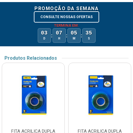
PROMOÇÃO DA SEMANA
CONSULTE NOSSAS OFERTAS
TERMINA EM:
03
07
05
35
:
:
:
D
H
M
S
Produtos Relacionados
FITA ACRILICA DUPLA
FITA ACRILICA DUPLA