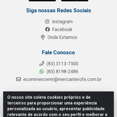
Siga nossas Redes Sociais
Instagram
Facebook
Onde Estamos
Fale Conosco
(83) 3113-7500
(83) 8198-2486
ecommercemr@mercanterofe.com.br
O nosso site coleta cookies próprios e de
MR Distribuidora - Rua Hortêncio Ribeiro de Luna, 3777 -
terceiros para proporcionar uma experiência
Distrito Industrial, João Pessoa/PB - CEP 58081-400 -
personalizada ao usuário, apresentar publicidade
CNPJ 35.428.312/0001-85
relevante de acordo com o seu perfil e melhorar a