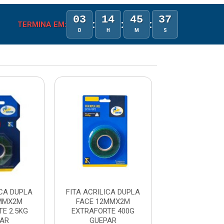
03
14
45
37
:
:
:
TERMINA EM:
D
H
M
S
ICA DUPLA
FITA ACRILICA DUPLA
FITA ACRILIC
2MMX2M
FACE 12MMX2M
FACE 12M
E 2.5KG
EXTRAFORTE 400G
EXTRAFORTE 
PAR
GUEPAR
GUEPA