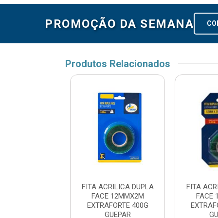
PROMOÇÃO DA SEMANA
CO
Produtos Relacionados
CRILICA DUPLA
FITA ACRILICA DUPLA
FITA ACR
E 12MMX2M
FACE 12MMX2M
FACE 
AFORTE 2.5KG
EXTRAFORTE 400G
EXTRAF
GUEPAR
GUEPAR
GU