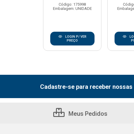
digo: 176723
Código: 175998
Códig
agem: UNIDADE
Embalagem: UNIDADE
Embalag
LOGIN P/ VER
LOGIN P/ VER
LO
PREÇO
PREÇO
P
Cadastre-se para receber nossas 
Meus Pedidos