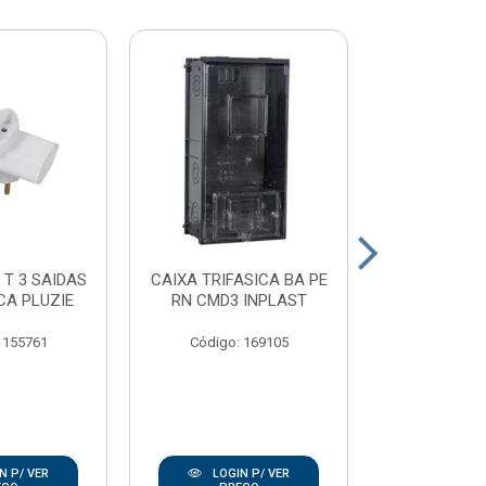
 T 3 SAIDAS
CAIXA TRIFASICA BA PE
PLAFON
CA PLUZIE
RN CMD3 INPLAST
PORCELAN
100W E2
 155761
Código: 169105
Código:
N P/ VER
LOGIN P/ VER
LOGIN