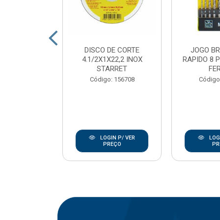
DE CORTE
DISCO DE CORTE
JOGO B
7/8 INOX
4.1/2X1X22,2 INOX
RAPIDO 8 
ANLEY
STARRET
FE
go: 846
Código: 156708
Código
IN P/ VER
LOGIN P/ VER
LOGI
REÇO
PREÇO
PR