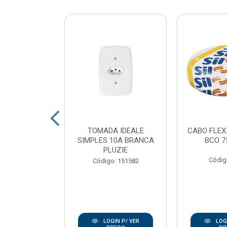
 LED POP
TOMADA IDEALE
CABO FLEX
 QUADRADO
SIMPLES 10A BRANCA
BCO 7
 LUZ BRANCO
PLUZIE
K AV...
Códig
Código: 151582
: 167938
IN P/ VER
LOGIN P/ VER
LOGI