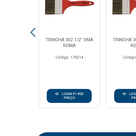
SINT ECOTEC
TRINCHA 302 1/2” VMA
TRINCHA 3
23CM C/CB
ROMA
R
OMA
Código: 170214
Código
: 170237
IN P/ VER
LOGIN P/ VER
LOGI
REÇO
PREÇO
PR