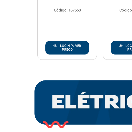
REBOUCAS
Código: 167650
Código
o: 20668
IN P/ VER
LOGIN P/ VER
LOGI
REÇO
PREÇO
PR