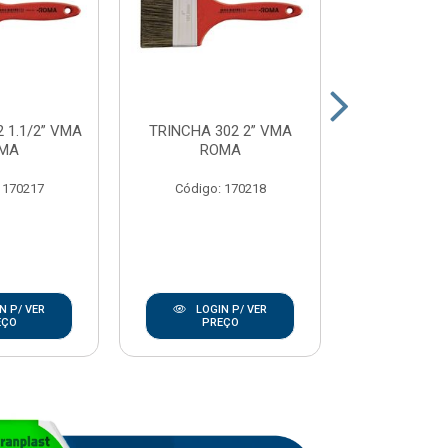
 1.1/2” VMA
TRINCHA 302 2” VMA
TRINCHA 302
MA
ROMA
RO
 170217
Código: 170218
Código:
N P/ VER
LOGIN P/ VER
LOGIN
EÇO
PREÇO
PRE