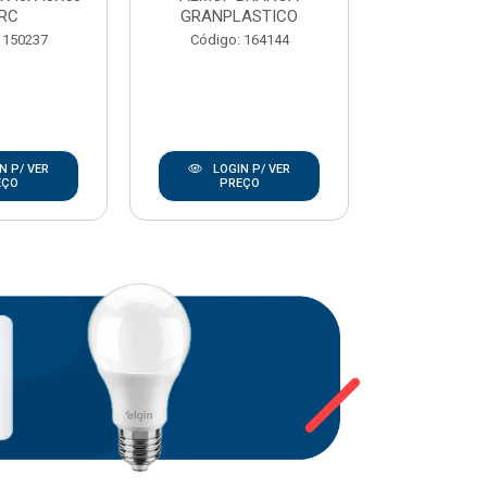
RC
GRANPLASTICO
Código:
 150237
Código: 164144
N P/ VER
LOGIN P/ VER
LOGIN
EÇO
PREÇO
PRE