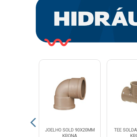
O PLASTICO
JOELHO SOLD 90X20MM
TEE SOLDA
 COM ESFERA
KRONA
KR