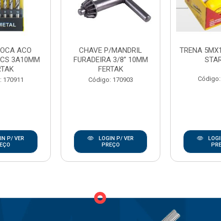
ROCA ACO
CHAVE P/MANDRIL
TRENA 5MX
PCS 3A10MM
FURADEIRA 3/8” 10MM
STA
RTAK
FERTAK
Código:
: 170911
Código: 170903
N P/ VER
LOGIN P/ VER
LOGI
EÇO
PREÇO
PR