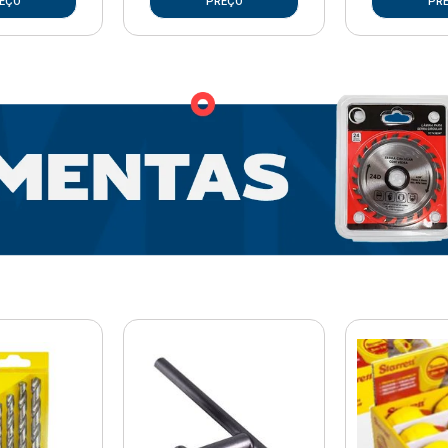
EÇO
PREÇO
PR