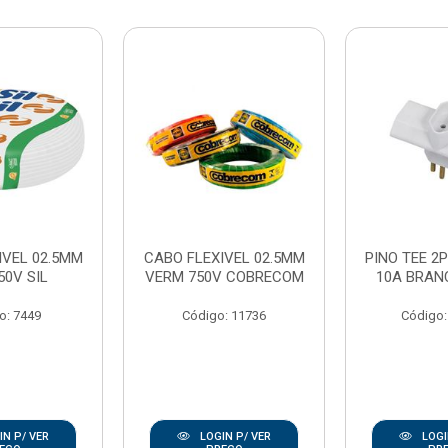
IVEL 02.5MM
CABO FLEXIVEL 02.5MM
PINO TEE 2P
50V SIL
VERM 750V COBRECOM
10A BRAN
o: 7449
Código: 11736
Código:
N P/ VER
LOGIN P/ VER
LOGI