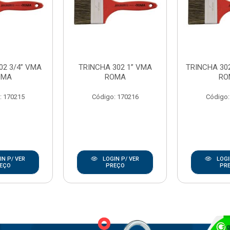
02 3/4” VMA
TRINCHA 302 1” VMA
TRINCHA 302
OMA
ROMA
RO
: 170215
Código: 170216
Código:
N P/ VER
LOGIN P/ VER
LOGI
EÇO
PREÇO
PR