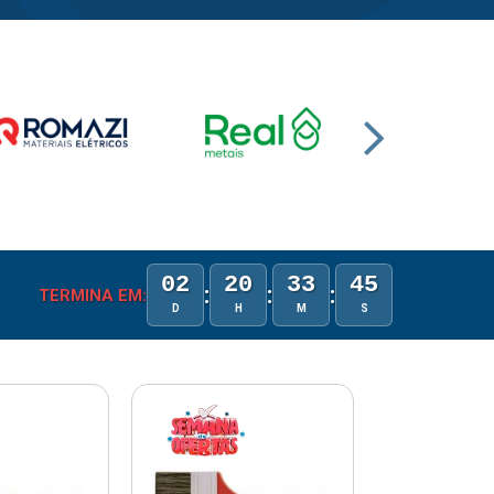
02
20
33
44
:
:
:
TERMINA EM:
D
H
M
S