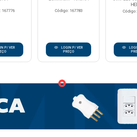
HE
: 167776
Código: 167783
Código:
N P/ VER
LOGIN P/ VER
LOGI
EÇO
PREÇO
PR