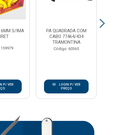
16MM S/IMA
PA QUADRADA COM
CARRO MAO 
RRET
CABO 77464/434
EXTRA
TRAMONTINA
TRAMO
 159979
Código: 60365
Código:
N P/ VER
LOGIN P/ VER
LOGIN
EÇO
PREÇO
PRE