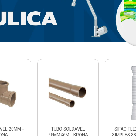
VEL 20MM -
TUBO SOLDAVEL
SIFAO FL
ONA
25MMX6M - KRONA
SIMPLES 3