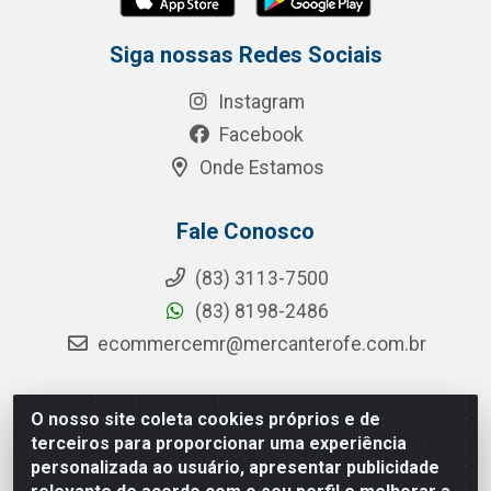
Siga nossas Redes Sociais
Instagram
Facebook
Onde Estamos
Fale Conosco
(83) 3113-7500
(83) 8198-2486
ecommercemr@mercanterofe.com.br
O nosso site coleta cookies próprios e de
MR Distribuidora - Rua Hortêncio Ribeiro de Luna, 3777 -
terceiros para proporcionar uma experiência
Distrito Industrial, João Pessoa/PB - CEP 58081-400 -
personalizada ao usuário, apresentar publicidade
CNPJ 35.428.312/0001-85