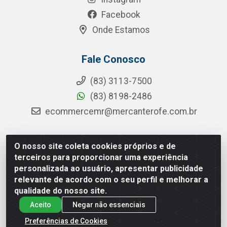
Facebook
Onde Estamos
Fale Conosco
(83) 3113-7500
(83) 8198-2486
ecommercemr@mercanterofe.com.br
O nosso site coleta cookies próprios e de
MR Distribuidora - Rua Hortêncio Ribeiro de Luna, 3777 -
terceiros para proporcionar uma experiência
Distrito Industrial, João Pessoa/PB - CEP 58081-400 -
personalizada ao usuário, apresentar publicidade
CNPJ 35.428.312/0001-85
relevante de acordo com o seu perfil e melhorar a
qualidade do nosso site.
Aceito
Negar não essenciais
Preferências de Cookies