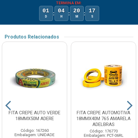
TERMINA EM:
01
04
20
17
:
:
:
D
H
M
S
Produtos Relacionados
FITA CREPE AUTO VERDE
FITA CREPE AUTOMOTIVA
18MMX50M ADERE
18MMX40M 765 AMARELA
ADELBRAS
Código: 167260
Código: 176770
Embalagem: UNIDADE
Embalagem: PCT-06RL