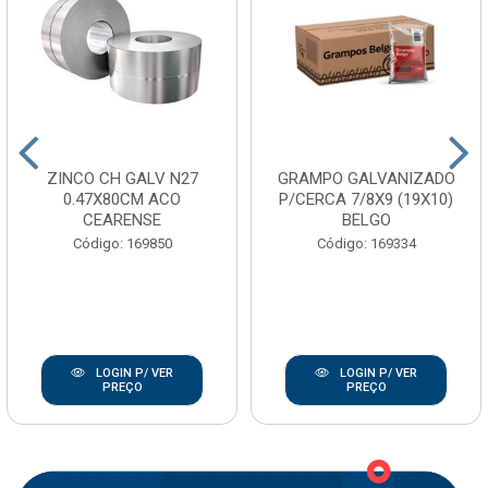
ZINCO CH GALV N27
GRAMPO GALVANIZADO
0.47X80CM ACO
P/CERCA 7/8X9 (19X10)
CEARENSE
BELGO
Código: 169850
Código: 169334
LOGIN P/ VER
LOGIN P/ VER
PREÇO
PREÇO