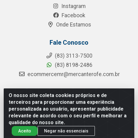
Instagram
Facebook
Onde Estamos
Fale Conosco
(83) 3113-7500
(83) 8198-2486
ecommercemr@mercanterofe.com.br
O nosso site coleta cookies próprios e de
MR Distribuidora - Rua Hortêncio Ribeiro de Luna, 3777 -
terceiros para proporcionar uma experiência
Distrito Industrial, João Pessoa/PB - CEP 58081-400 - CNPJ
personalizada ao usuário, apresentar publicidade
35.428.312/0001-85
relevante de acordo com o seu perfil e melhorar a
qualidade do nosso site.
Aceito
Negar não essenciais