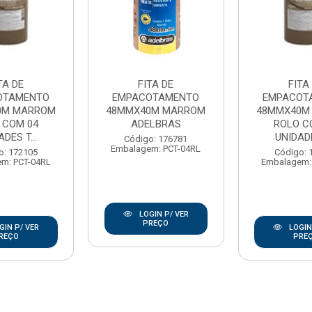
TA DE
FITA DE
FITA
OTAMENTO
EMPACOTAMENTO
EMPACOT
0M MARROM
48MMX40M MARROM
48MMX40M
 COM 04
ADELBRAS
ROLO C
DES T...
UNIDADE
Código: 176781
Embalagem: PCT-04RL
o: 172105
Código: 
m: PCT-04RL
Embalagem:
LOGIN P/ VER
PREÇO
GIN P/ VER
LOGIN
REÇO
PRE