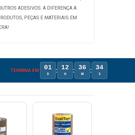
OUTROS ADESIVOS. A DIFERENÇA A
RODUTOS, PEÇAS E MATERIAIS EM
CRA!
01
12
36
34
:
:
:
TERMINA EM:
D
H
M
S