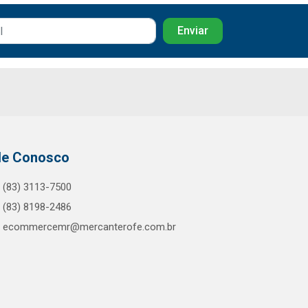
le Conosco
(83) 3113-7500
(83) 8198-2486
ecommercemr@mercanterofe.com.br