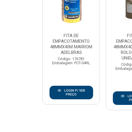
FITA DE
FITA DE
FI
ACOTAMENTO
EMPACOTAMENTO
EMPAC
X40M MARROM
48MMX40M MARROM
48MMX4
LO COM 04
ADELBRAS
ROLO
IDADES T...
UNIDA
Código: 176781
Embalagem: PCT-04RL
digo: 172105
Códig
agem: PCT-04RL
Embalage
LOGIN P/ VER
PREÇO
LOGIN P/ VER
LO
PREÇO
P