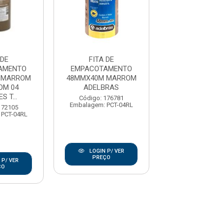
 DE
FITA DE
FITA DE
AMENTO
EMPACOTAMENTO
EMPACOTAM
 MARROM
48MMX40M MARROM
48MMX40M M
OM 04
ADELBRAS
ROLO COM
S T...
UNIDADES T
Código: 176781
Embalagem: PCT-04RL
172105
Código: 172
 PCT-04RL
Embalagem: PC
LOGIN P/ VER
PREÇO
 P/ VER
LOGIN P/
ÇO
PREÇO