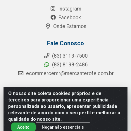
Instagram
Facebook
Onde Estamos
Fale Conosco
(83) 3113-7500
(83) 8198-2486
ecommercemr@mercanterofe.com.br
O nosso site coleta cookies próprios e de
MR Distribuidora - Rua Hortêncio Ribeiro de Luna, 3777 -
terceiros para proporcionar uma experiência
Distrito Industrial, João Pessoa/PB - CEP 58081-400 -
personalizada ao usuário, apresentar publicidade
CNPJ 35.428.312/0001-85
relevante de acordo com o seu perfil e melhorar a
qualidade do nosso site.
Aceito
Negar não essenciais