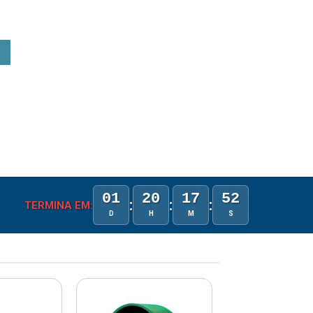
01
20
17
52
:
:
:
TERMINA EM:
D
H
M
S