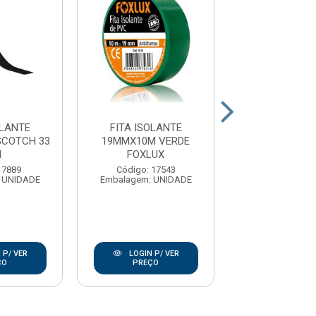
OLANTE
FITA ISOLANTE
FITA ISOL
SCOTCH 33
19MMX10M VERDE
19MMX1
M
FOXLUX
AMARELORELA
 7889
Código: 17543
Código: 17
 UNIDADE
Embalagem: UNIDADE
Embalagem: U
 P/ VER
LOGIN P/ VER
LOGIN P/
ÇO
PREÇO
PREÇO