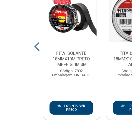
A ISOLANTE
FITA ISOLANTE
FITA 
10M VERMELHA
18MMX10M PRETO
18MMX10
VOX
IMPER SLIM 3M
A
digo: 165381
Código: 7892
Códig
agem: UNIDADE
Embalagem: UNIDADE
Embalag
LOGIN P/ VER
LOGIN P/ VER
LO
PREÇO
PREÇO
P