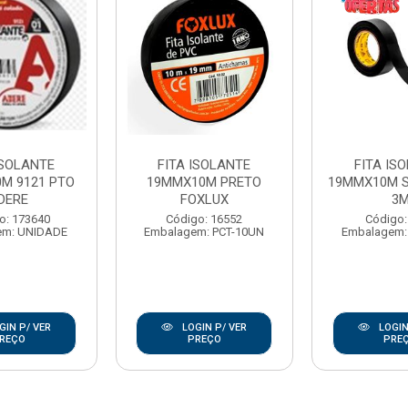
ISOLANTE
FITA ISOLANTE
FITA IS
M 9121 PTO
19MMX10M PRETO
19MMX10M 
DERE
FOXLUX
3
o: 173640
Código: 16552
Código:
em: UNIDADE
Embalagem: PCT-10UN
Embalagem:
GIN P/ VER
LOGIN P/ VER
LOGIN
REÇO
PREÇO
PRE