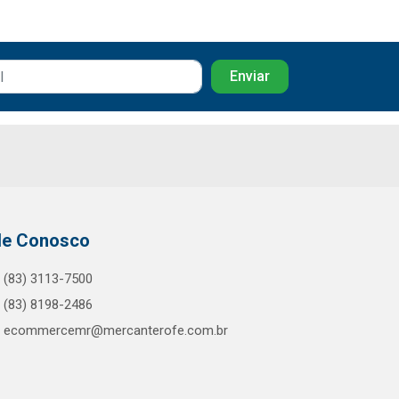
le Conosco
(83) 3113-7500
(83) 8198-2486
ecommercemr@mercanterofe.com.br