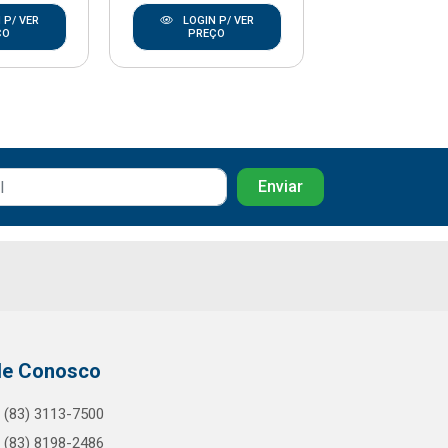
 P/ VER
LOGIN P/ VER
LOGIN P/
ÇO
PREÇO
PREÇO
le Conosco
(83) 3113-7500
(83) 8198-2486