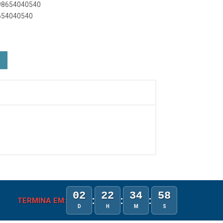
898654040540
8654040540
02
22
34
58
:
:
:
TERMINA EM:
D
H
M
S