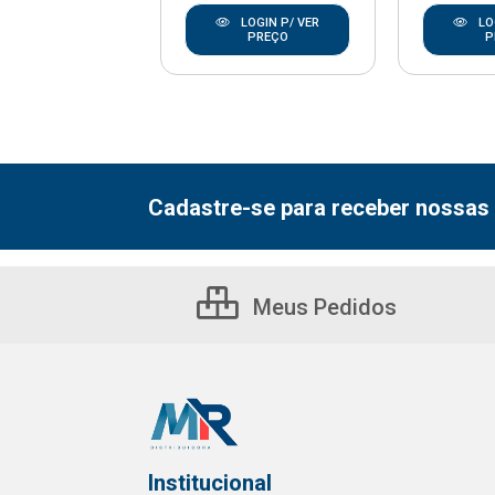
LOGIN P/ VER
LOGIN P/ VER
LO
PREÇO
PREÇO
P
Cadastre-se para receber nossas 
Meus Pedidos
Institucional