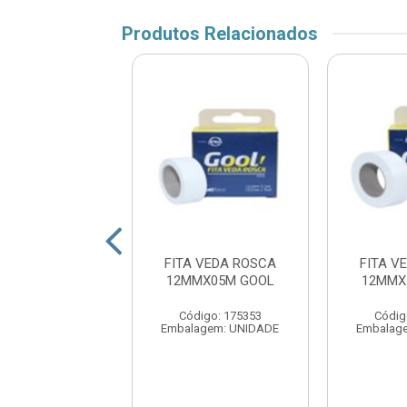
Produtos Relacionados
 VEDA ROSCA
FITA VEDA ROSCA
FITA V
X10M FERTAK
12MMX05M GOOL
12MMX
digo: 176159
Código: 175353
Códig
agem: UNIDADE
Embalagem: UNIDADE
Embalag