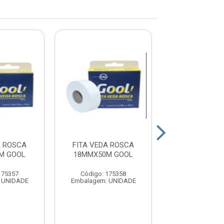
A ROSCA
FITA VEDA ROSCA
FITA VEDA 
M GOOL
18MMX50M GOOL
10MX12MM PU
175357
Código: 175358
Código: 50
 UNIDADE
Embalagem: UNIDADE
Embalagem: U