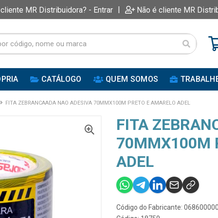
|
 cliente MR Distribuidora? - Entrar
Não é cliente MR Distri
PRIA
CATÁLOGO
QUEM SOMOS
TRABALH
FITA ZEBRANCAADA NAO ADESIVA 70MMX100M PRETO E AMARELO ADEL
FITA ZEBRAN
70MMX100M 
ADEL
Código do Fabricante: 06860000