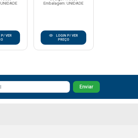
 UNIDADE
Embalagem: UNIDADE
Embalagem: U
 P/ VER
LOGIN P/ VER
LOGIN P/
ÇO
PREÇO
PREÇO