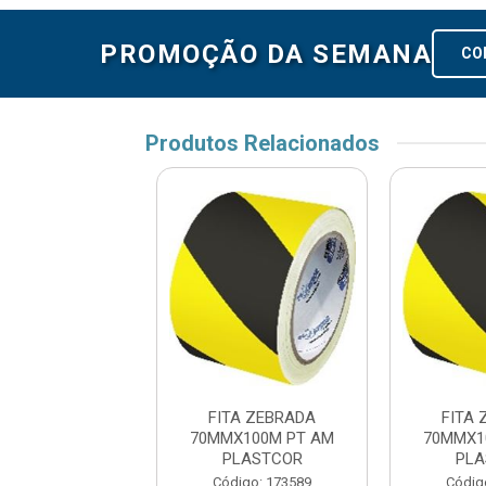
PROMOÇÃO DA SEMANA
CO
Produtos Relacionados
TA ZEBRADA
FITA ZEBRADA
FITA
X100M PT AM
70MMX100M PT AM
70MMX1
LASTCOR
PLASTCOR
PLA
digo: 173589
Código: 173589
Códig