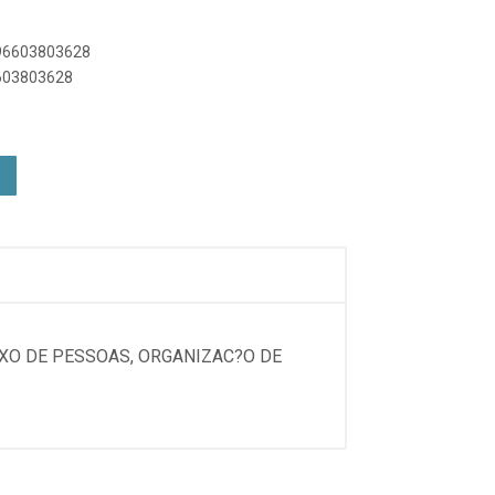
896603803628
6603803628
UXO DE PESSOAS, ORGANIZAC?O DE