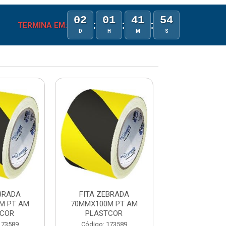
02
01
41
54
:
:
:
TERMINA EM:
D
H
M
S
BRADA
FITA ZEBRADA
FITA ZEBR
M PT AM
70MMX100M PT AM
70MMX100M 
TCOR
PLASTCOR
PLASTC
173589
Código: 173589
Código: 173