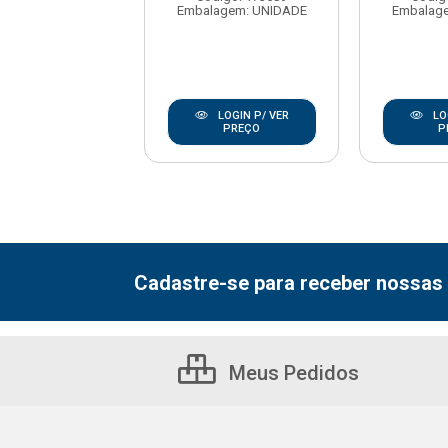
agem: UNIDADE
Embalagem: UNIDADE
Embalag
LOGIN P/ VER
LOGIN P/ VER
LO
PREÇO
PREÇO
P
Cadastre-se para receber nossas 
Meus Pedidos