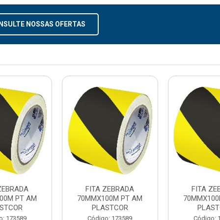
NSULTE NOSSAS OFERTAS
 ZEBRADA
FITA ZEBRADA
FITA ZE
00M PT AM
70MMX100M PT AM
70MMX100
STCOR
PLASTCOR
PLAS
o: 173589
Código: 173589
Código: 