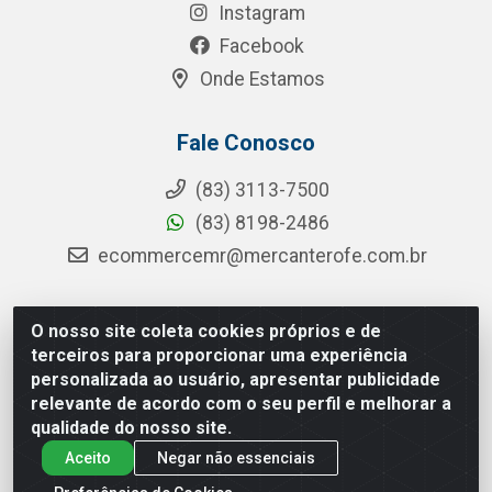
Instagram
Facebook
Onde Estamos
Fale Conosco
(83) 3113-7500
(83) 8198-2486
ecommercemr@mercanterofe.com.br
O nosso site coleta cookies próprios e de
MR Distribuidora - Rua Hortêncio Ribeiro de Luna, 3777 -
terceiros para proporcionar uma experiência
Distrito Industrial, João Pessoa/PB - CEP 58081-400 -
personalizada ao usuário, apresentar publicidade
CNPJ 35.428.312/0001-85
relevante de acordo com o seu perfil e melhorar a
qualidade do nosso site.
Aceito
Negar não essenciais