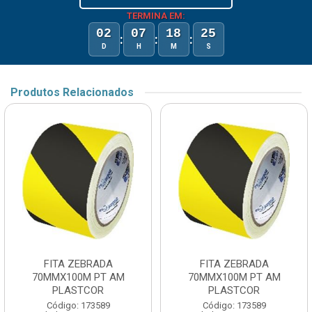
TERMINA EM:
02
07
18
25
:
:
:
D
H
M
S
Produtos Relacionados
FITA ZEBRADA
FITA ZEBRADA
70MMX100M PT AM
70MMX100M PT AM
PLASTCOR
PLASTCOR
Código: 173589
Código: 173589