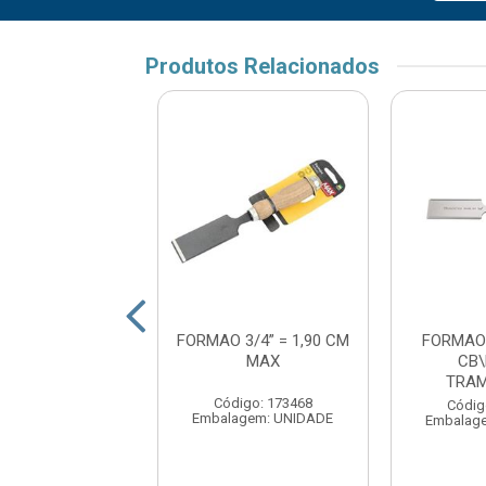
Produtos Relacionados
RMAO AÇO
FORMAO 3/4” = 1,90 CM
FORMAO
O 5/8” (16MM)
MAX
CB
 DE MADEIRA
TRAM
FERTAK
Código: 173468
Códig
Embalagem: UNIDADE
Embalag
digo: 177133
agem: UNIDADE