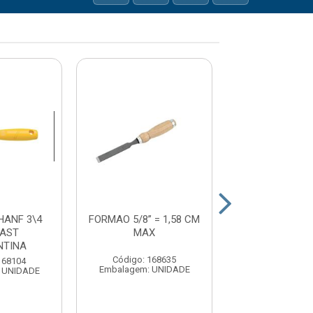
HANF 3\4
FORMAO 5/8” = 1,58 CM
FORMAO 1/2” =
LAST
MAX
MAX
NTINA
Código: 168635
Código: 17
168104
Embalagem: UNIDADE
Embalagem: U
 UNIDADE