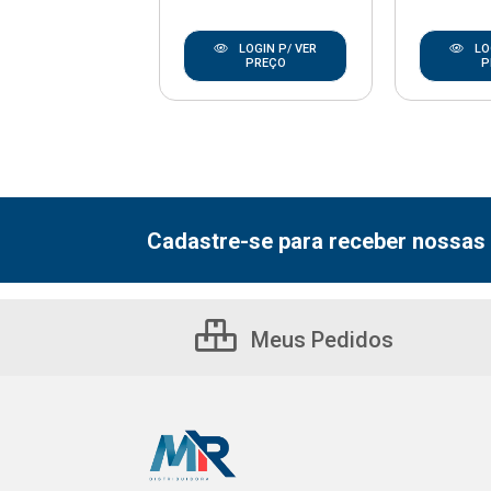
LOGIN P/ VER
LO
LOGIN P/ VER
PREÇO
P
PREÇO
Cadastre-se para receber nossas 
Meus Pedidos