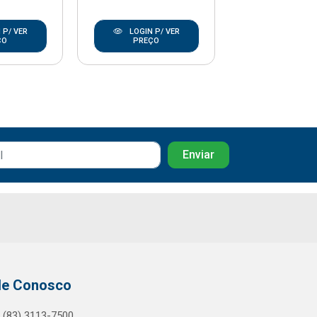
 P/ VER
LOGIN P/ VER
LOGIN P/
ÇO
PREÇO
PREÇO
le Conosco
(83) 3113-7500