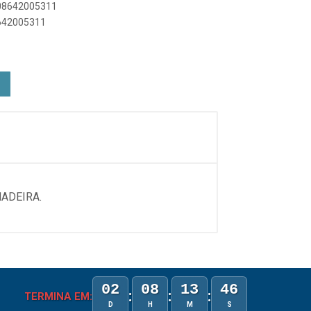
908642005311
8642005311
ADEIRA.
02
08
13
46
:
:
:
TERMINA EM:
D
H
M
S