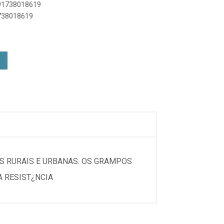
891738018619
1738018619
S RURAIS E URBANAS. OS GRAMPOS
A RESIST¿NCIA