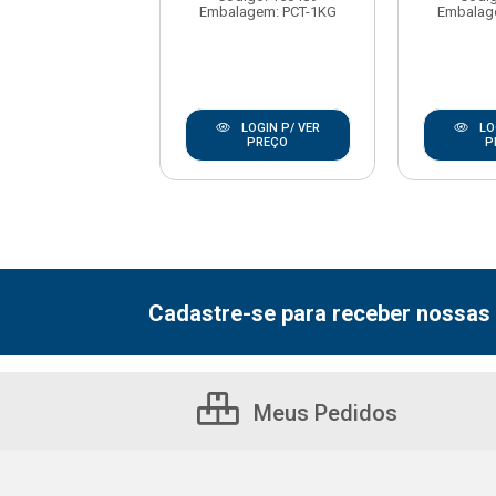
agem: PCT-1KG
Embalagem: PCT-1KG
Embalag
LOGIN P/ VER
LOGIN P/ VER
LO
PREÇO
PREÇO
P
Cadastre-se para receber nossas 
Meus Pedidos