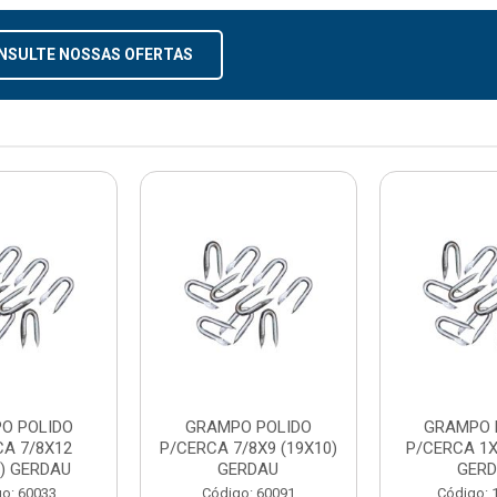
NSULTE NOSSAS OFERTAS
O POLIDO
GRAMPO POLIDO
GRAMPO 
CA 7/8X12
P/CERCA 7/8X9 (19X10)
P/CERCA 1X
0) GERDAU
GERDAU
GER
o: 60033
Código: 60091
Código: 