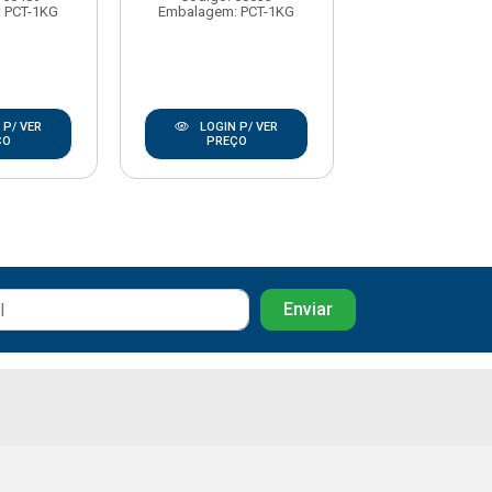
 PCT-1KG
Embalagem: PCT-1KG
Embalagem: P
 P/ VER
LOGIN P/ VER
LOGIN P/
ÇO
PREÇO
PREÇO