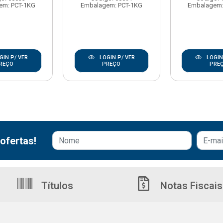
em: PCT-1KG
Embalagem: PCT-1KG
Embalagem:
GIN P/ VER
LOGIN P/ VER
LOGIN
REÇO
PREÇO
PRE
ofertas!
Títulos
Notas Fiscais