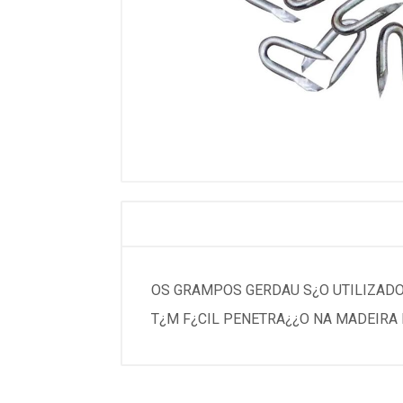
OS GRAMPOS GERDAU S¿O UTILIZADO
T¿M F¿CIL PENETRA¿¿O NA MADEIRA 