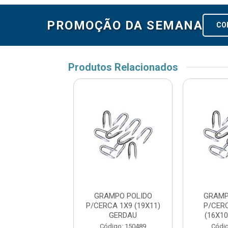
PROMOÇÃO DA SEMANA
CO
Produtos Relacionados
MPO POLIDO
GRAMPO POLIDO
GRAMP
 7/8X9 (19X10)
P/CERCA 1X9 (19X11)
P/CER
GERDAU
GERDAU
(16X1
digo: 60091
Código: 150489
Códig