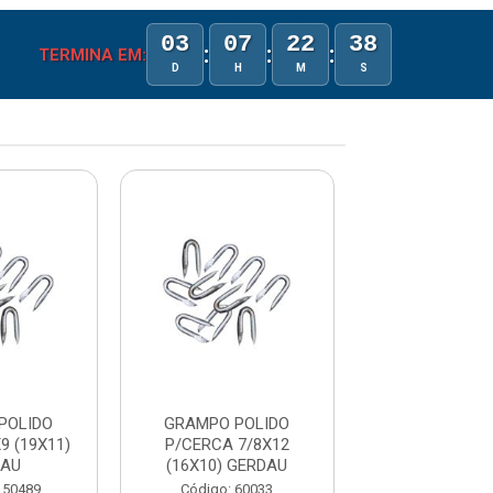
03
07
22
38
:
:
:
TERMINA EM:
D
H
M
S
POLIDO
GRAMPO POLIDO
GRAMPO PO
9 (19X11)
P/CERCA 7/8X12
P/CERCA 7/8X9
DAU
(16X10) GERDAU
GERDA
150489
Código: 60033
Código: 60