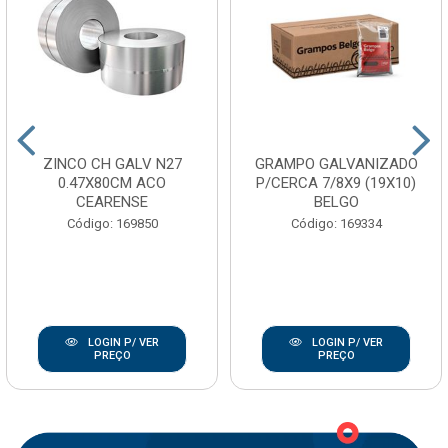
ZINCO CH GALV N27
GRAMPO GALVANIZADO
0.47X80CM ACO
P/CERCA 7/8X9 (19X10)
CEARENSE
BELGO
Código: 169850
Código: 169334
LOGIN P/ VER
LOGIN P/ VER
PREÇO
PREÇO