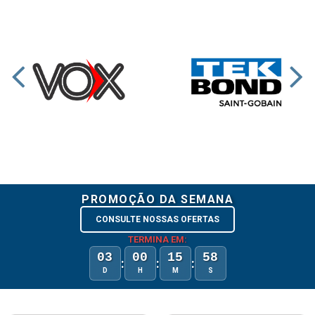
PROMOÇÃO DA SEMANA
CONSULTE NOSSAS OFERTAS
TERMINA EM:
03
00
15
57
:
:
:
D
H
M
S