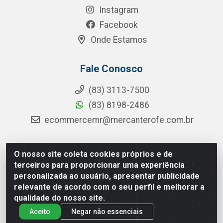
Instagram
Facebook
Onde Estamos
Fale Conosco
(83) 3113-7500
(83) 8198-2486
ecommercemr@mercanterofe.com.br
O nosso site coleta cookies próprios e de
MR Distribuidora - Rua Hortêncio Ribeiro de Luna, 3777 -
terceiros para proporcionar uma experiência
Distrito Industrial, João Pessoa/PB - CEP 58081-400 - CNPJ
personalizada ao usuário, apresentar publicidade
35.428.312/0001-85
relevante de acordo com o seu perfil e melhorar a
qualidade do nosso site.
Aceito
Negar não essenciais