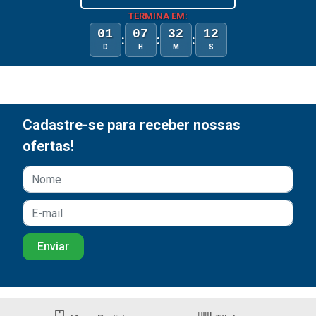
TERMINA EM:
01
07
32
12
:
:
:
D
H
M
S
Cadastre-se para receber nossas
ofertas!