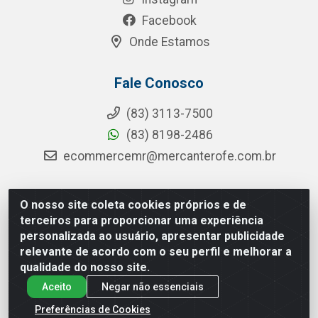
Facebook
Onde Estamos
Fale Conosco
(83) 3113-7500
(83) 8198-2486
ecommercemr@mercanterofe.com.br
O nosso site coleta cookies próprios e de
MR Distribuidora - Rua Hortêncio Ribeiro de Luna, 3777 -
terceiros para proporcionar uma experiência
Distrito Industrial, João Pessoa/PB - CEP 58081-400 -
personalizada ao usuário, apresentar publicidade
CNPJ 35.428.312/0001-85
relevante de acordo com o seu perfil e melhorar a
qualidade do nosso site.
Aceito
Negar não essenciais
Preferências de Cookies