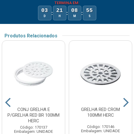
TERMINA EM:
03
21
08
55
:
:
:
D
H
M
S
Produtos Relacionados
CONJ GRELHA E
GRELHA RED CROM
P/GRELHA RED BR 100MM
100MM HERC
HERC
Código: 170146
Código: 170137
Embalagem: UNIDADE
Embalagem: UNIDADE