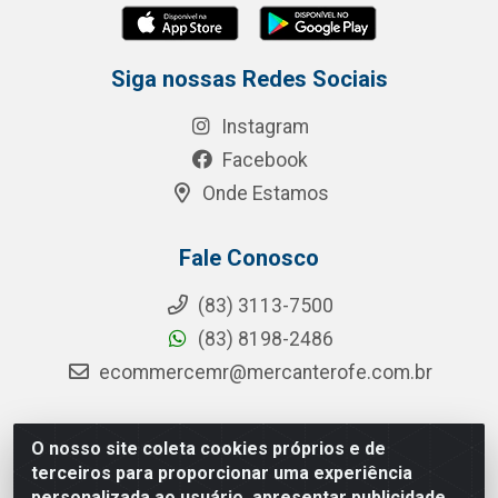
Siga nossas Redes Sociais
Instagram
Facebook
Onde Estamos
Fale Conosco
(83) 3113-7500
(83) 8198-2486
ecommercemr@mercanterofe.com.br
O nosso site coleta cookies próprios e de
MR Distribuidora - Rua Hortêncio Ribeiro de Luna, 3777 -
terceiros para proporcionar uma experiência
Distrito Industrial, João Pessoa/PB - CEP 58081-400 -
personalizada ao usuário, apresentar publicidade