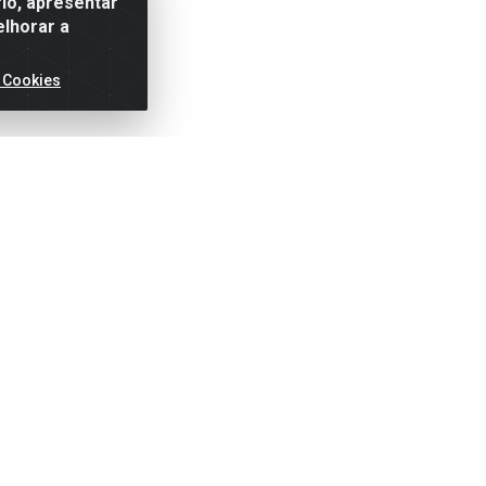
io, apresentar
elhorar a
 Cookies