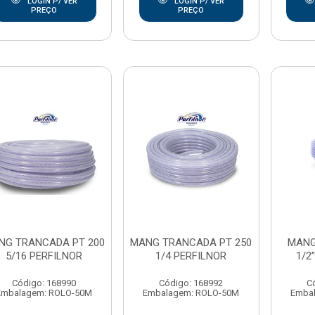
LOGIN P/ VER
LOGIN P/ VER
PREÇO
PREÇO
NG TRANCADA PT 200
MANG TRANCADA PT 250
MANG
5/16 PERFILNOR
1/4 PERFILNOR
1/2
Código: 168990
Código: 168992
C
Embalagem: ROLO-50M
Embalagem: ROLO-50M
Emba