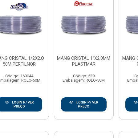
NG CRISTAL 1/2X2.O
MANG CRISTAL 1”X2,0MM
MANG C
50M PERFILNOR
PLASTMAR
Código: 169044
Código: 539
C
Embalagem: ROLO-50M
Embalagem: ROLO-50M
Emba
LOGIN P/ VER
LOGIN P/ VER
PREÇO
PREÇO