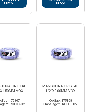
LOGIN P/ VER
LOGIN P/ VER
PREÇO
PREÇO
UEIRA CRISTAL
MANGUEIRA CRISTAL
”X1.50MM VOX
1/2”X2.00MM VOX
ódigo: 175367
Código: 175368
lagem: ROLO-50M
Embalagem: ROLO-50M