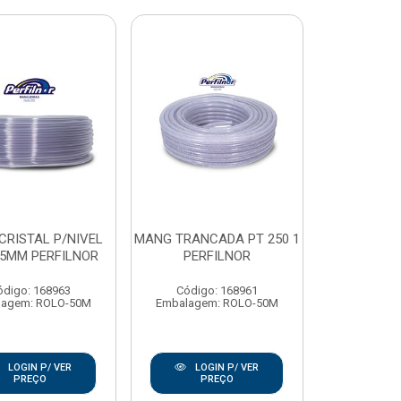
CRISTAL P/NIVEL
MANG TRANCADA PT 250 1
.5MM PERFILNOR
PERFILNOR
ódigo: 168963
Código: 168961
lagem: ROLO-50M
Embalagem: ROLO-50M
LOGIN P/ VER
LOGIN P/ VER
PREÇO
PREÇO