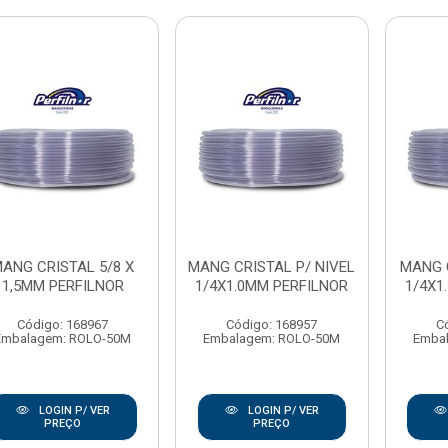
ANG CRISTAL 5/8 X
MANG CRISTAL P/ NIVEL
MANG 
1,5MM PERFILNOR
1/4X1.0MM PERFILNOR
1/4X1
Código: 168967
Código: 168957
C
Embalagem: ROLO-50M
Embalagem: ROLO-50M
Emba
LOGIN P/ VER
LOGIN P/ VER
PREÇO
PREÇO