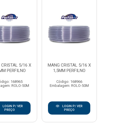
CRISTAL 5/16 X
MANG CRISTAL 5/16 X
0MM PERFILNO
1,5MM PERFILNO
ódigo: 168965
Código: 168966
lagem: ROLO-50M
Embalagem: ROLO-50M
LOGIN P/ VER
LOGIN P/ VER
PREÇO
PREÇO