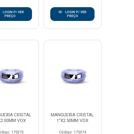
LOGIN P/ VER
LOGIN P/ VER
PREÇO
PREÇO
UEIRA CRISTAL
MANGUEIRA CRISTAL
X2.00MM VOX
1”X2.50MM VOX
ódigo: 175373
Código: 175374