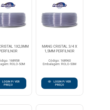
RISTAL 1X2,0MM
MANG CRISTAL 3/4 X
PERFILNOR
1,5MM PERFILNOR
ódigo: 168958
Código: 168960
lagem: ROLO-50M
Embalagem: ROLO-50M
LOGIN P/ VER
LOGIN P/ VER
PREÇO
PREÇO