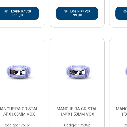
LOGIN P/ VER
LOGIN P/ VER
PREÇO
PREÇO
ANGUEIRA CRISTAL
MANGUEIRA CRISTAL
MANG
1/4”X1.00MM VOX
1/4”X1.50MM VOX
1”
Código: 175361
Código: 175362
C