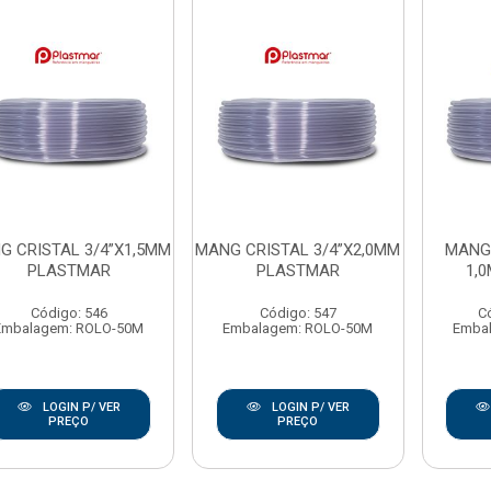
G CRISTAL 3/4”X1,5MM
MANG CRISTAL 3/4”X2,0MM
MANG 
PLASTMAR
PLASTMAR
1,
Código: 546
Código: 547
C
Embalagem: ROLO-50M
Embalagem: ROLO-50M
Emba
LOGIN P/ VER
LOGIN P/ VER
PREÇO
PREÇO