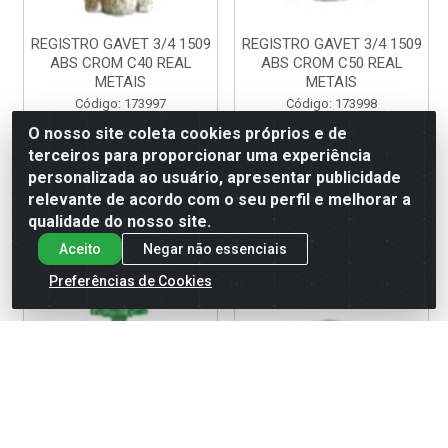
REGISTRO GAVET 3/4 1509
REGISTRO GAVET 3/4 1509
ABS CROM C40 REAL
ABS CROM C50 REAL
METAIS
METAIS
Código: 173997
Código: 173998
Embalagem: UNIDADE
Embalagem: UNIDADE
O nosso site coleta cookies próprios e de
terceiros para proporcionar uma experiência
personalizada ao usuário, apresentar publicidade
LOGIN P/ VER
LOGIN P/ VER
relevante de acordo com o seu perfil e melhorar a
PREÇO
PREÇO
qualidade do nosso site.
Aceito
Negar não essenciais
Preferências de Cookies