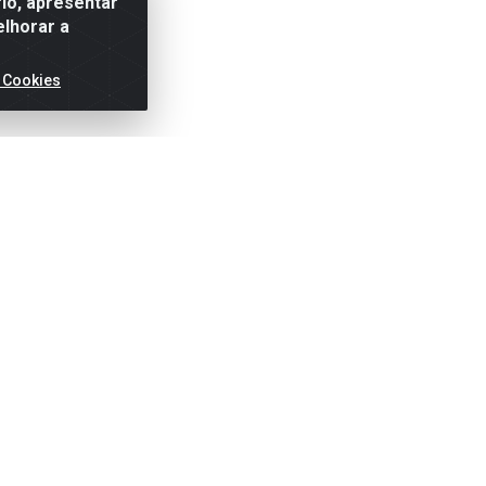
io, apresentar
elhorar a
 Cookies