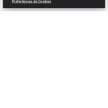
Preferências de Cookies
CAP PARA ESGOTO 75MM
CAP ROSCAVEL 1/2”
BRANCO KRONA
BRANCO KRONA
Código: 167703
Código: 12586
Embalagem: UNIDADE
Embalagem: UNIDADE
LOGIN P/ VER
LOGIN P/ VER
PREÇO
PREÇO