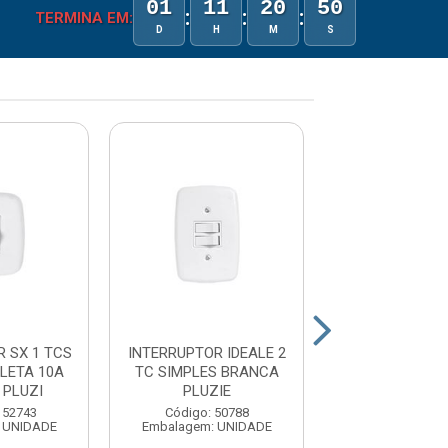
01
11
20
50
:
:
:
TERMINA EM:
D
H
M
S
 SX 1 TCS
INTERRUPTOR IDEALE 2
INTERRUP
LETA 10A
TC SIMPLES BRANCA
EXTERNO RED
 PLUZI
PLUZIE
TC SIMPLES 
PLUZIE
152743
Código: 50788
 UNIDADE
Embalagem: UNIDADE
Código: 15
Embalagem: U