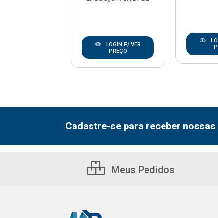
LOGIN P/ VER
LO
LOGIN P/ VER
PREÇO
P
PREÇO
Cadastre-se para receber nossas 
Meus Pedidos