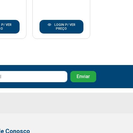
 P/ VER
LOGIN P/ VER
LOGIN P/
ÇO
PREÇO
PREÇO
le Conosco