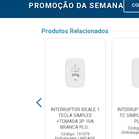
PROMOÇÃO DA SEMANA
CO
Produtos Relacionados
 ARIA 1 TECLA
INTERRUPTOR IDEALE 1
INTERRUP
PLES 06A BC
TECLA SIMPLES
TC SIMP
RAMOTINA
+TOMADA 2P 10A
P
BRANCA PLU...
digo: 19042
Códig
agem: UNIDADE
Embalag
Código: 151579
Embalagem: UNIDADE