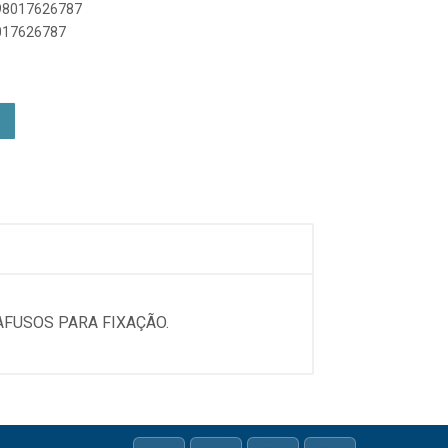
898017626787
8017626787
AFUSOS PARA FIXAÇÃO.