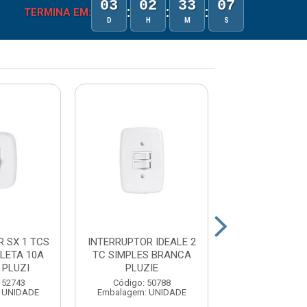
03
02
33
07
:
:
:
TERMINA EM:
D
H
M
S
 SX 1 TCS
INTERRUPTOR IDEALE 2
INTERRUPTOR I
LETA 10A
TC SIMPLES BRANCA
TCS TOMADA 2
 PLUZI
PLUZIE
BRANCA P
152743
Código: 50788
Código: 15
 UNIDADE
Embalagem: UNIDADE
Embalagem: U