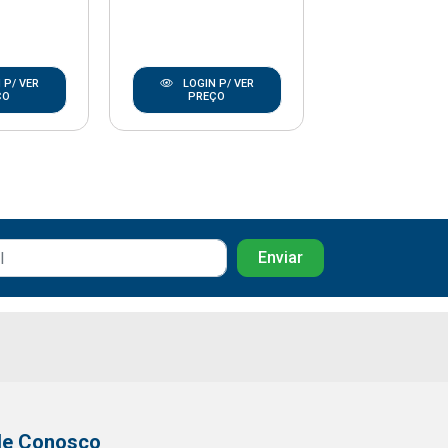
 P/ VER
LOGIN P/ VER
LOGIN P/
ÇO
PREÇO
PREÇO
le Conosco