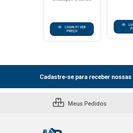
LOGIN P/ VER
LO
LOGIN P/ VER
PREÇO
P
PREÇO
Cadastre-se para receber nossas 
Meus Pedidos