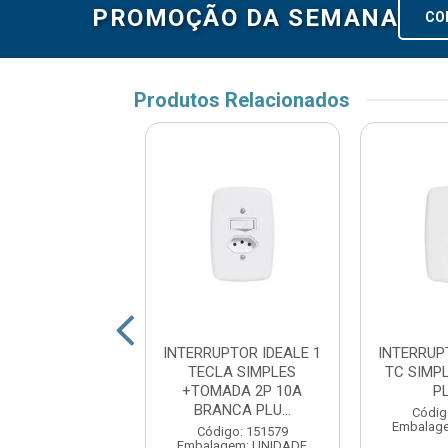
PROMOÇÃO DA SEMANA
CO
Produtos Relacionados
 ARIA 1 TECLA
INTERRUPTOR IDEALE 1
INTERRUP
PLES 06A BC
TECLA SIMPLES
TC SIMP
RAMOTINA
+TOMADA 2P 10A
P
BRANCA PLU...
digo: 19042
Códig
agem: UNIDADE
Embalag
Código: 151579
Embalagem: UNIDADE