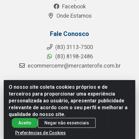
Facebook
Onde Estamos
Fale Conosco
(83) 3113-7500
(83) 8198-2486
ecommercemr@mercanterofe.com.br
O nosso site coleta cookies próprios e de
MR Distribuidora - Rua Hortêncio Ribeiro de Luna, 3777 -
terceiros para proporcionar uma experiência
Distrito Industrial, João Pessoa/PB - CEP 58081-400 -
personalizada ao usuário, apresentar publicidade
CNPJ 35.428.312/0001-85
relevante de acordo com o seu perfil e melhorar a
qualidade do nosso site.
Aceito
Negar não essenciais
Preferências de Cookies