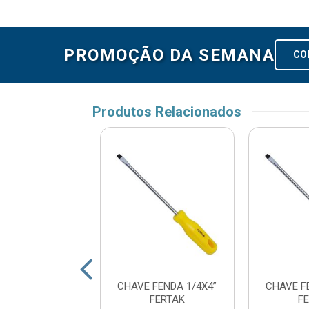
PROMOÇÃO DA SEMANA
CO
Produtos Relacionados
FENDA 5/16X6”
CHAVE FENDA 1/4X4”
CHAVE F
FERTAK
FERTAK
F