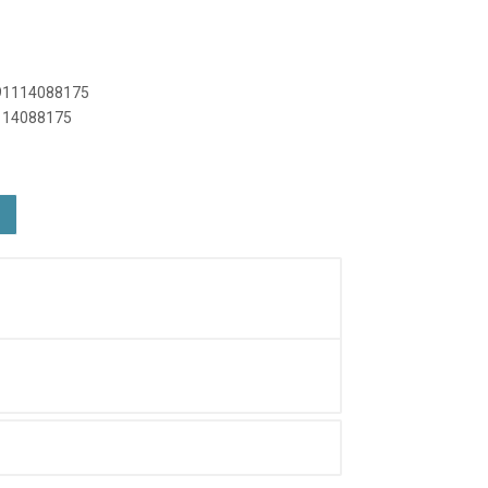
891114088175
1114088175