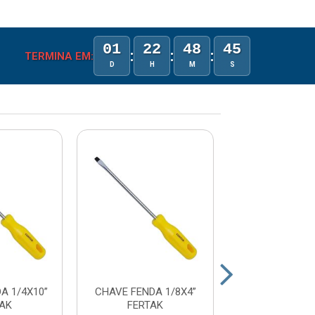
01
22
48
45
:
:
:
TERMINA EM:
D
H
M
S
A 1/4X10”
CHAVE FENDA 1/8X4”
CHAVE FENDA 
TAK
FERTAK
FERTAK