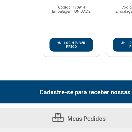
digo: 170932
Código: 170914
Códig
agem: UNIDADE
Embalagem: UNIDADE
Embalag
LOGIN P/ VER
LOGIN P/ VER
LO
PREÇO
PREÇO
P
Cadastre-se para receber nossas 
Meus Pedidos