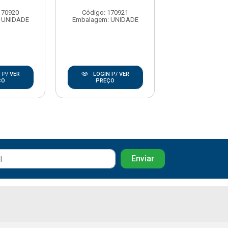
170920
Código: 170921
Código: 17
 UNIDADE
Embalagem: UNIDADE
Embalagem: U
 P/ VER
LOGIN P/ VER
LOGIN P/
ÇO
PREÇO
PREÇO