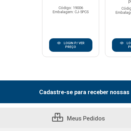
PLUS
P
Código: 19006
digo: 19724
Códig
Embalagem: CJ-5PCS
agem: CJ-5PCS
Embalag
LOGIN P/ VER
LOGIN P/ VER
LO
PREÇO
PREÇO
P
Cadastre-se para receber nossas 
Meus Pedidos