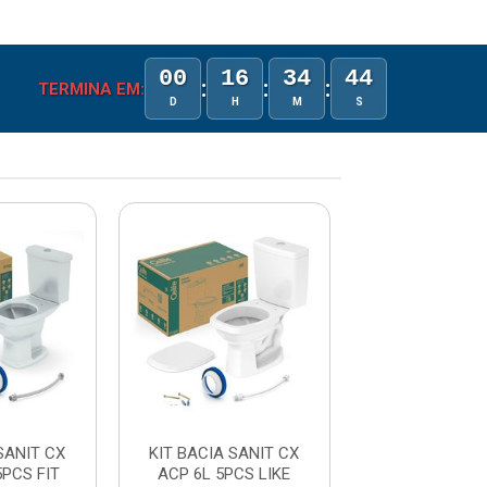
00
16
34
44
:
:
:
TERMINA EM:
D
H
M
S
SANIT CX
KIT BACIA SANIT CX
KIT BACIA SA
5PCS FIT
ACP 6L 5PCS LIKE
ACP 3/6L 5PC