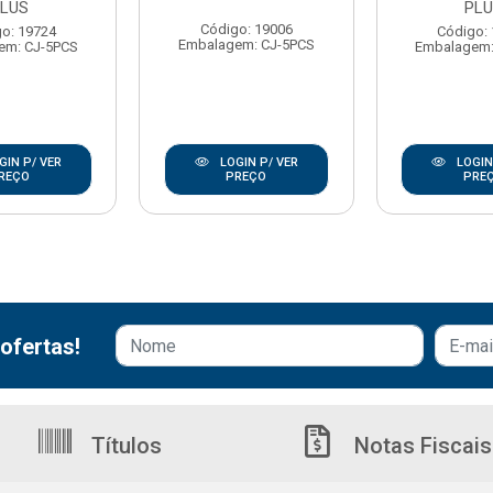
LUS
PLU
Código: 19006
o: 19724
Código:
Embalagem: CJ-5PCS
em: CJ-5PCS
Embalagem:
GIN P/ VER
LOGIN P/ VER
LOGIN
REÇO
PREÇO
PRE
ofertas!
Títulos
Notas Fiscais