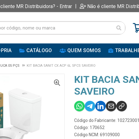
|
 cliente MR Distribuidora? - Entrar
Não é cliente MR Distri
PRIA
CATÁLOGO
QUEM SOMOS
TRABALH
UCA 05 PÇS
KIT BACIA SANIT CX ACP 6L 5PCS SAVEIRO
KIT BACIA SA
SAVEIRO
Código do Fabricante: 10272300
Código: 170652
Código NCM: 69109000