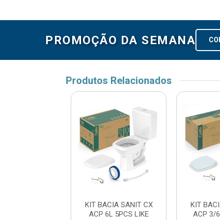
PROMOÇÃO DA SEMANA
CO
Produtos Relacionados
ACIA SANIT CX
KIT BACIA SANIT CX
KIT BAC
/6L 5PCS FIT
ACP 6L 5PCS LIKE
ACP 3/6