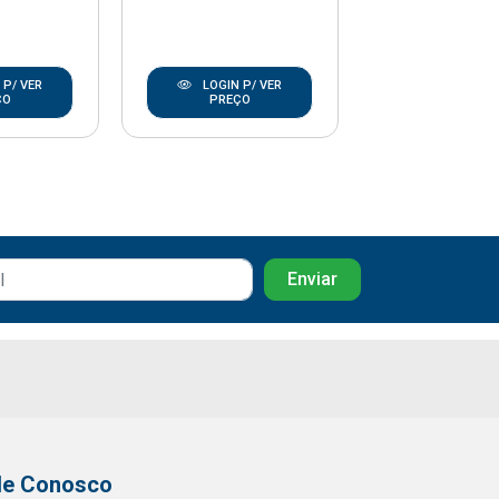
 P/ VER
LOGIN P/ VER
LOGIN P/
ÇO
PREÇO
PREÇO
le Conosco