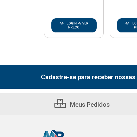
LOGIN P/ VER
LOGIN P/ VER
LO
PREÇO
PREÇO
P
Cadastre-se para receber nossas 
Meus Pedidos