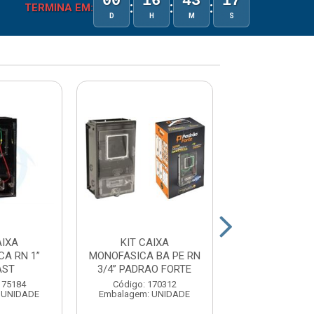
00
16
43
17
:
:
:
TERMINA EM:
D
H
M
S
AIXA
KIT CAIXA
CAIXA MONOF
A RN 1”
MONOFASICA BA PE RN
CMD1M1 ANEL 
AST
3/4” PADRAO FORTE
Código: 173
175184
Código: 170312
Embalagem: U
 UNIDADE
Embalagem: UNIDADE