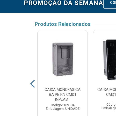
PROMOÇÃO DA SEMANA
CO
Produtos Relacionados
A MONOFASICA
CAIXA MONOFASICA
CAIXA MO
 RN CMD1 TAF
BA PE RN CMD1
CMD1
INPLAST
digo: 19962
Códig
Código: 169104
agem: UNIDADE
Embalag
Embalagem: UNIDADE