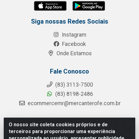
Siga nossas Redes Sociais
Instagram
Facebook
Onde Estamos
Fale Conosco
(83) 3113-7500
(83) 8198-2486
ecommercemr@mercanterofe.com.br
O nosso site coleta cookies próprios e de
MR Distribuidora - Rua Hortêncio Ribeiro de Luna, 3777 -
terceiros para proporcionar uma experiência
Distrito Industrial, João Pessoa/PB - CEP 58081-400 -
personalizada ao usuário, apresentar publicidade