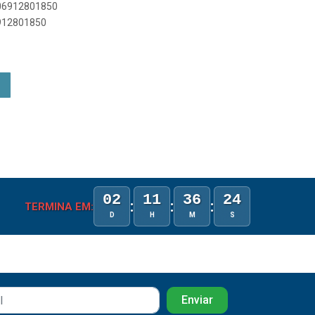
706912801850
6912801850
02
11
36
24
:
:
:
TERMINA EM:
D
H
M
S