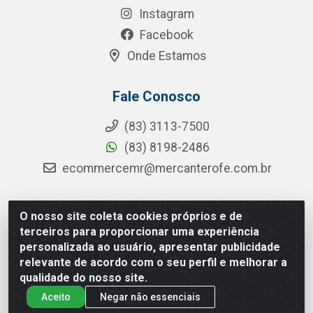
Instagram
Facebook
Onde Estamos
Fale Conosco
(83) 3113-7500
(83) 8198-2486
ecommercemr@mercanterofe.com.br
O nosso site coleta cookies próprios e de
MR Distribuidora - Rua Hortêncio Ribeiro de Luna, 3777 -
terceiros para proporcionar uma experiência
Distrito Industrial, João Pessoa/PB - CEP 58081-400 - CNPJ
personalizada ao usuário, apresentar publicidade
35.428.312/0001-85
relevante de acordo com o seu perfil e melhorar a
qualidade do nosso site.
Aceito
Negar não essenciais