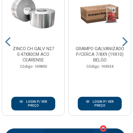
ZINCO CH GALV N27
GRAMPO GALVANIZADO
0.47X80CM ACO
P/CERCA 7/8X9 (19X10)
CEARENSE
BELGO
Código: 169850
Código: 169334
LOGIN P/ VER
LOGIN P/ VER
PREÇO
PREÇO