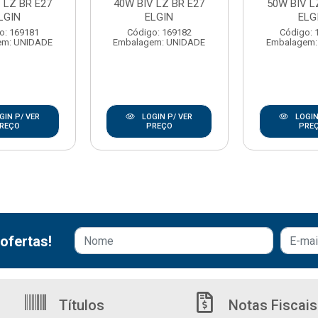
 LZ BR E27
40W BIV LZ BR E27
50W BIV L
LGIN
ELGIN
ELG
o: 169181
Código: 169182
Código: 
em: UNIDADE
Embalagem: UNIDADE
Embalagem:
GIN P/ VER
LOGIN P/ VER
LOGIN
REÇO
PREÇO
PRE
ofertas!
Títulos
Notas Fiscais