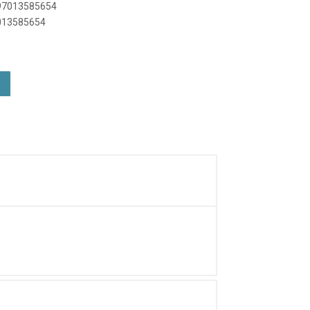
897013585654
7013585654