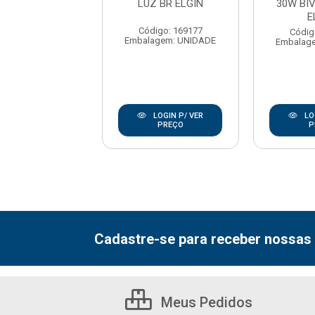
 LZ BR ELGIN
LUZ BR ELGIN
30W BIV
E
digo: 172034
Código: 169177
Códig
agem: UNIDADE
Embalagem: UNIDADE
Embalag
LOGIN P/ VER
LOGIN P/ VER
LO
PREÇO
PREÇO
P
Cadastre-se para receber nossas 
Meus Pedidos