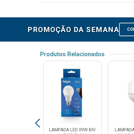
PROMOÇÃO DA SEMANA
CO
Produtos Relacionados
DA LED ALTA P
LAMPADA LED 09W BIV
LAMPADA