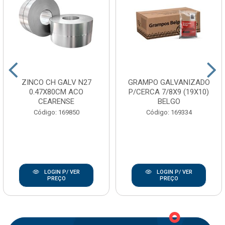
ZINCO CH GALV N27
GRAMPO GALVANIZADO
0.47X80CM ACO
P/CERCA 7/8X9 (19X10)
CEARENSE
BELGO
Código: 169850
Código: 169334
LOGIN P/ VER
LOGIN P/ VER
PREÇO
PREÇO