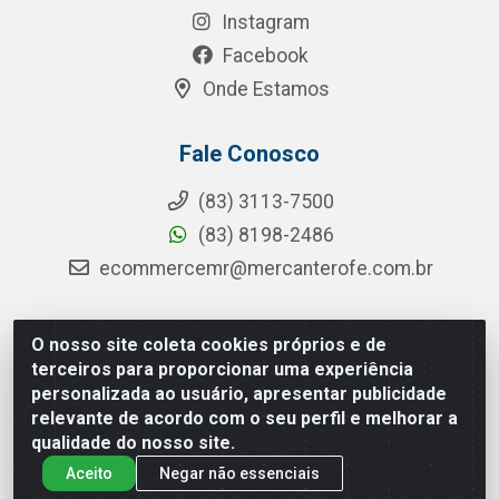
Instagram
Facebook
Onde Estamos
Fale Conosco
(83) 3113-7500
(83) 8198-2486
ecommercemr@mercanterofe.com.br
O nosso site coleta cookies próprios e de
MR Distribuidora - Rua Hortêncio Ribeiro de Luna, 3777 -
terceiros para proporcionar uma experiência
Distrito Industrial, João Pessoa/PB - CEP 58081-400 - CNPJ
personalizada ao usuário, apresentar publicidade
35.428.312/0001-85
relevante de acordo com o seu perfil e melhorar a
qualidade do nosso site.
Aceito
Negar não essenciais