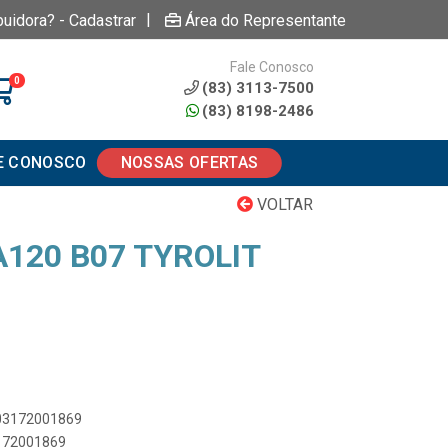
|
buidora? - Cadastrar
Área do Representante
Fale Conosco
0
(83) 3113-7500
(83) 8198-2486
E CONOSCO
NOSSAS OFERTAS
VOLTAR
A120 B07 TYROLIT
003172001869
3172001869