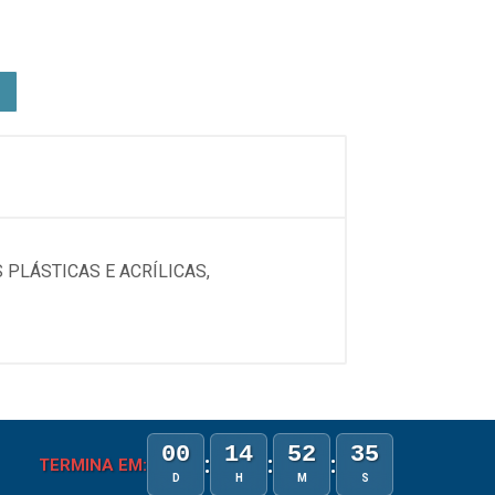
 PLÁSTICAS E ACRÍLICAS,
00
14
52
35
:
:
:
TERMINA EM:
D
H
M
S