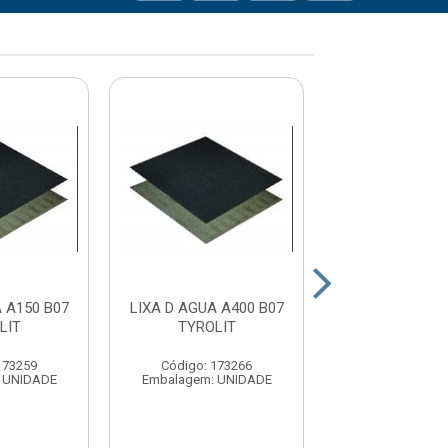
 A150 B07
LIXA D AGUA A400 B07
LIXA D AGUA A
LIT
TYROLIT
TYROLI
173259
Código: 173266
Código: 17
 UNIDADE
Embalagem: UNIDADE
Embalagem: U