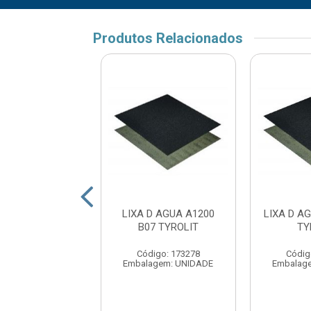
Produtos Relacionados
 D AGUA G150
LIXA D AGUA A1200
LIXA D A
331Q 3M
B07 TYROLIT
TY
digo: 170555
Código: 173278
Códig
agem: PCT-50UN
Embalagem: UNIDADE
Embalag