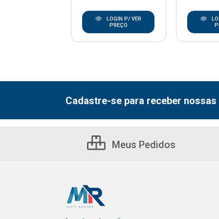
LOGIN P/ VER
LOGIN P/ VER
LO
PREÇO
PREÇO
P
Cadastre-se para receber nossas 
Meus Pedidos