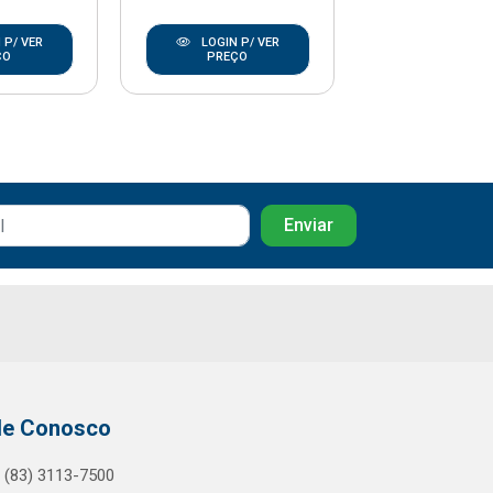
 P/ VER
LOGIN P/ VER
LOGIN P/
ÇO
PREÇO
PREÇO
le Conosco
(83) 3113-7500