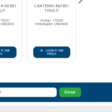
 A100 B01
LIXA FERRO A60 B01
LIXA FERRO A
LIT
TYROLIT
TYROLI
173247
Código: 173255
Código: 17
 UNIDADE
Embalagem: UNIDADE
Embalagem: U
 P/ VER
LOGIN P/ VER
LOGIN P/
ÇO
PREÇO
PREÇO