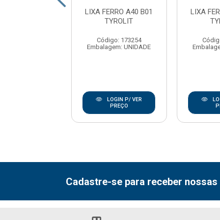
ERRO G100 221T
LIXA FERRO A40 B01
LIXA FE
3M
TYROLIT
TY
digo: 11187
Código: 173254
Códig
agem: PCT-50UN
Embalagem: UNIDADE
Embalag
LOGIN P/ VER
LOGIN P/ VER
LO
PREÇO
PREÇO
P
Cadastre-se para receber nossas 