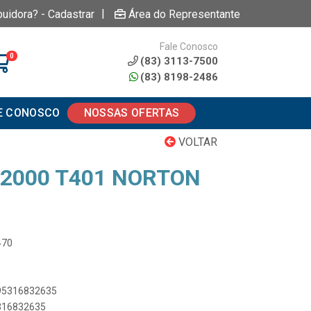
|
buidora? - Cadastrar
Área do Representante
Fale Conosco
0
(83) 3113-7500
(83) 8198-2486
E CONOSCO
NOSSAS OFERTAS
VOLTAR
G2000 T401 NORTON
470
895316832635
5316832635