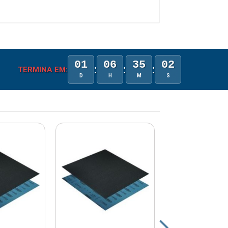
01
06
35
02
:
:
:
TERMINA EM:
D
H
M
S