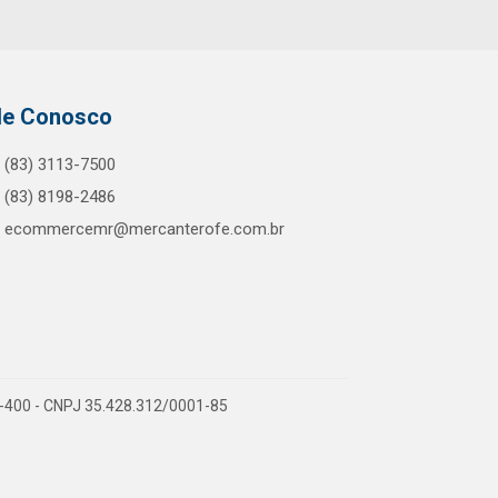
le Conosco
(83) 3113-7500
(83) 8198-2486
ecommercemr@mercanterofe.com.br
81-400 - CNPJ 35.428.312/0001-85