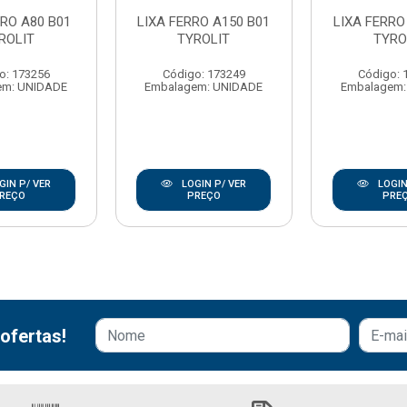
RRO A80 B01
LIXA FERRO A150 B01
LIXA FERRO
ROLIT
TYROLIT
TYRO
o: 173256
Código: 173249
Código: 
em: UNIDADE
Embalagem: UNIDADE
Embalagem:
GIN P/ VER
LOGIN P/ VER
LOGIN
REÇO
PREÇO
PRE
ofertas!