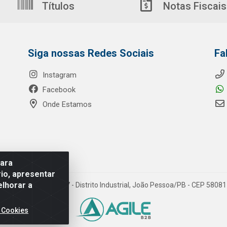
Títulos
Notas Fiscais
Siga nossas Redes Sociais
Fa
Instagram
Facebook
Onde Estamos
para
io, apresentar
elhorar a
o Ribeiro de Luna, 3777 - Distrito Industrial, João Pessoa/PB - CEP 580
 Cookies