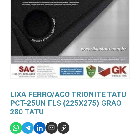
LIXA FERRO/ACO TRIONITE TATU
PCT-25UN FLS (225X275) GRAO
280 TATU