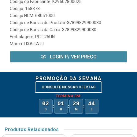
Código do Fabricante: K29602800025
Código: 168378
Código NCM: 68051000
Código de Barras do Produto: 37899829900080
Código de Barras da Caixa: 37899829900080
Embalagem: PCT-25UN
Marca:
LIXA TATU
LOGIN P/ VER PREÇO
PROMOÇÃO DA SEMANA
CONSULTE NOSSAS OFERTAS
TERMINA EM:
02
01
29
44
:
:
:
D
H
M
S
Produtos Relacionados