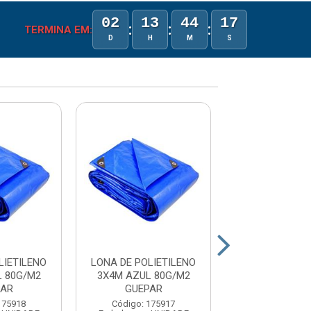
02
13
44
17
:
:
:
TERMINA EM:
D
H
M
S
LIETILENO
LONA DE POLIETILENO
LONA DE POLI
L 80G/M2
3X4M AZUL 80G/M2
4X5M AZUL 8
PAR
GUEPAR
GUEPA
175918
Código: 175917
Código: 17