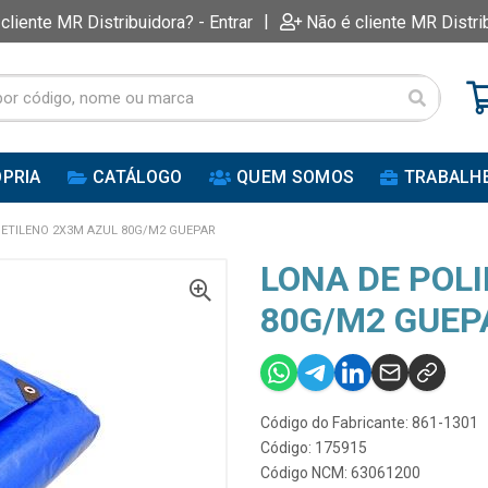
|
 cliente MR Distribuidora? - Entrar
Não é cliente MR Distri
PRIA
CATÁLOGO
QUEM SOMOS
TRABALH
IETILENO 2X3M AZUL 80G/M2 GUEPAR
LONA DE POL
80G/M2 GUEP
Código do Fabricante: 861-1301
Código: 175915
Código NCM: 63061200