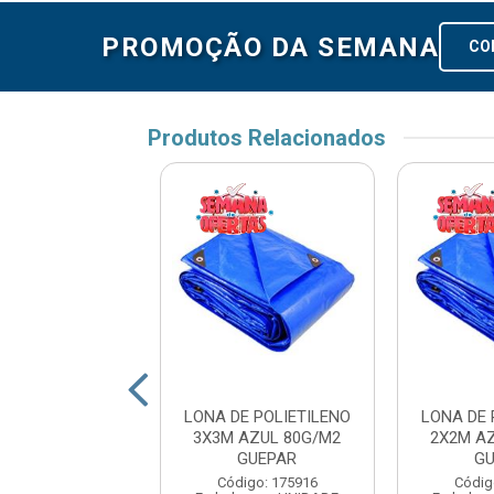
PROMOÇÃO DA SEMANA
CO
Produtos Relacionados
PLASTICA AZUL
LONA DE POLIETILENO
LONA DE 
X5 FOXLUX
3X3M AZUL 80G/M2
2X2M A
GUEPAR
G
digo: 16310
Código: 175916
Códig