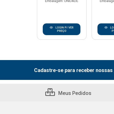
agem: UNIDADE
Embalagem: UNIDADE
Embalag
LOGIN P/ VER
LOGIN P/ VER
LO
PREÇO
PREÇO
P
Cadastre-se para receber nossas 
Meus Pedidos