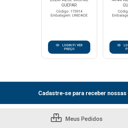
GUEPAR
G
digo: 16310
Código: 175914
Códig
agem: UNIDADE
Embalagem: UNIDADE
Embalag
LOGIN P/ VER
LOGIN P/ VER
LO
PREÇO
PREÇO
P
Cadastre-se para receber nossas 
Meus Pedidos