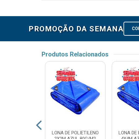
PROMOÇÃO DA SEMANA
CO
Produtos Relacionados
PLASTICA AZUL
LONA DE POLIETILENO
LONA DE 
X5 FOXLUX
2X2M AZUL 80G/M2
4X4M A