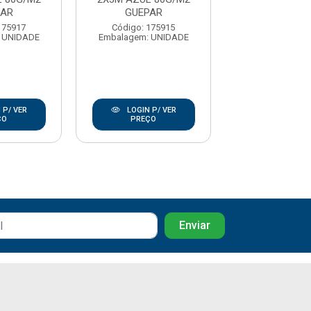
PAR
GUEPAR
GUEPA
175917
Código: 175915
Código: 17
 UNIDADE
Embalagem: UNIDADE
Embalagem: U
 P/ VER
LOGIN P/ VER
LOGIN P/
ÇO
PREÇO
PREÇO