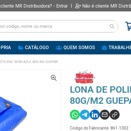
|
 cliente MR Distribuidora? - Entrar
Não é cliente MR Distri
PRIA
CATÁLOGO
QUEM SOMOS
TRABALH
IETILENO 3X3M AZUL 80G/M2 GUEPAR
LONA DE POL
80G/M2 GUEP
Código do Fabricante: 861-1302