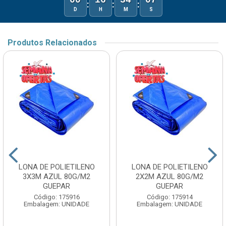
00
16
34
07
:
:
:
D
H
M
S
Produtos Relacionados
LONA DE POLIETILENO
LONA DE POLIETILENO
3X3M AZUL 80G/M2
2X2M AZUL 80G/M2
GUEPAR
GUEPAR
Código: 175916
Código: 175914
Embalagem: UNIDADE
Embalagem: UNIDADE