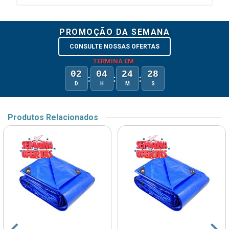
PROMOÇÃO DA SEMANA
CONSULTE NOSSAS OFERTAS
TERMINA EM:
02
04
24
28
:
:
:
D
H
M
S
Produtos Relacionados