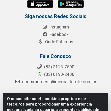
Siga nossas Redes Sociais
Instagram
Facebook
Onde Estamos
Fale Conosco
(83) 3113-7500
(83) 8198-2486
ecommercemr@mercanterofe.com.br
O nosso site coleta cookies próprios e de
MR Distribuidora - Rua Hortêncio Ribeiro de Luna, 3777 -
terceiros para proporcionar uma experiência
Distrito Industrial, João Pessoa/PB - CEP 58081-400 -
personalizada ao usuário, apresentar publicidade