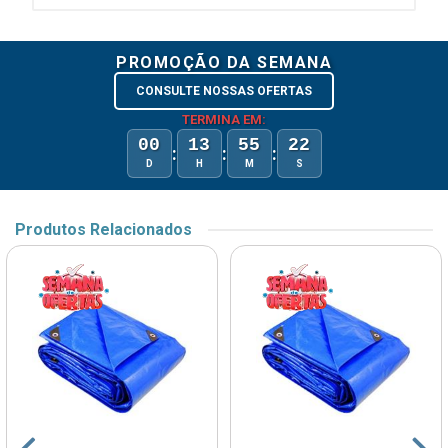
PROMOÇÃO DA SEMANA
CONSULTE NOSSAS OFERTAS
TERMINA EM:
00
13
55
22
:
:
:
D
H
M
S
Produtos Relacionados