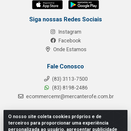
Siga nossas Redes Sociais
Instagram
Facebook
Onde Estamos
Fale Conosco
(83) 3113-7500
(83) 8198-2486
ecommercemr@mercanterofe.com.br
O nosso site coleta cookies próprios e de
MR Distribuidora - Rua Hortêncio Ribeiro de Luna, 3777 -
terceiros para proporcionar uma experiência
Distrito Industrial, João Pessoa/PB - CEP 58081-400 -
personalizada ao usuário, apresentar publicidade