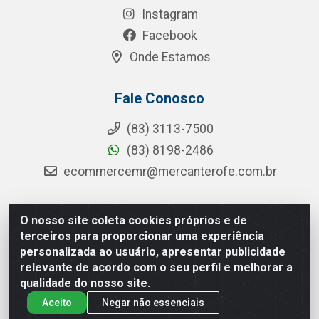
Instagram
Facebook
Onde Estamos
Fale Conosco
(83) 3113-7500
(83) 8198-2486
ecommercemr@mercanterofe.com.br
O nosso site coleta cookies próprios e de
MR Distribuidora - Rua Hortêncio Ribeiro de Luna, 3777 -
terceiros para proporcionar uma experiência
Distrito Industrial, João Pessoa/PB - CEP 58081-400 - CNPJ
personalizada ao usuário, apresentar publicidade
35.428.312/0001-85
relevante de acordo com o seu perfil e melhorar a
qualidade do nosso site.
Aceito
Negar não essenciais