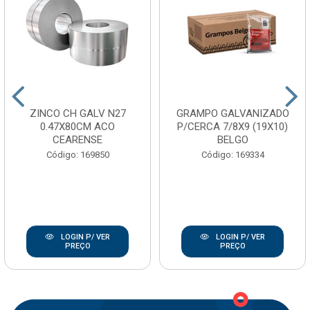
ZINCO CH GALV N27
GRAMPO GALVANIZADO
0.47X80CM ACO
P/CERCA 7/8X9 (19X10)
CEARENSE
BELGO
Código: 169850
Código: 169334
LOGIN P/ VER
LOGIN P/ VER
PREÇO
PREÇO