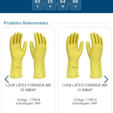
02
15
54
00
:
:
:
D
H
M
S
Produtos Relacionados
LUVA LATEX FORRADA AM
LUVA LATEX FORRADA AM
09 IMBAT
10 IMBAT
Código: 173818
Código: 173819
Embalagem: PAR
Embalagem: PAR