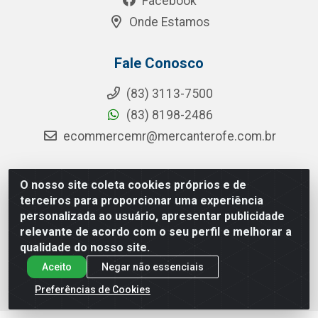
Facebook
Onde Estamos
Fale Conosco
(83) 3113-7500
(83) 8198-2486
ecommercemr@mercanterofe.com.br
O nosso site coleta cookies próprios e de
MR Distribuidora - Rua Hortêncio Ribeiro de Luna, 3777 -
terceiros para proporcionar uma experiência
Distrito Industrial, João Pessoa/PB - CEP 58081-400 -
personalizada ao usuário, apresentar publicidade
CNPJ 35.428.312/0001-85
relevante de acordo com o seu perfil e melhorar a
qualidade do nosso site.
Aceito
Negar não essenciais
Preferências de Cookies