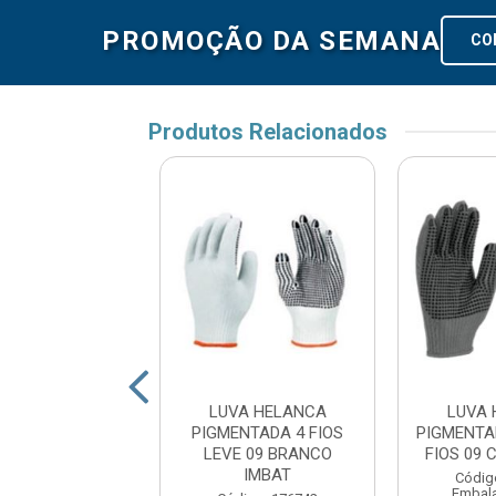
PROMOÇÃO DA SEMANA
CO
Produtos Relacionados
HELANCA LISA
LUVA HELANCA
LUVA 
DA 6 FIOS 09
PIGMENTADA 4 FIOS
PIGMENTA
ANCO IMBAT
LEVE 09 BRANCO
FIOS 09 
IMBAT
digo: 176736
Códig
alagem: PAR
Embal