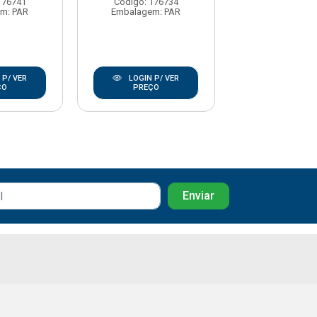
176741
Código: 176734
m: PAR
Embalagem: PAR
LOGIN P/
 P/ VER
LOGIN P/ VER
PREÇO
ÇO
PREÇO