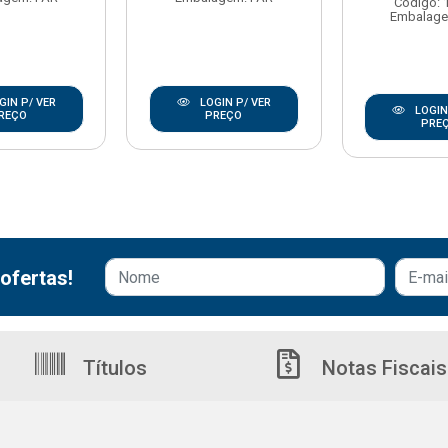
Código: 
Embalage
GIN P/ VER
LOGIN P/ VER
LOGIN
REÇO
PREÇO
PRE
ofertas!
Títulos
Notas Fiscais