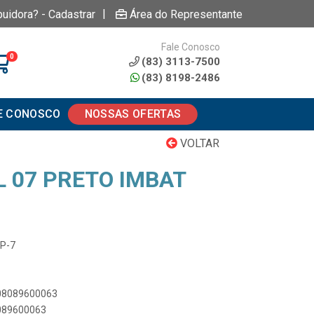
|
buidora? - Cadastrar
Área do Representante
Fale Conosco
0
(83) 3113-7500
(83) 8198-2486
E CONOSCO
NOSSAS OFERTAS
VOLTAR
L 07 PRETO IMBAT
UP-7
908089600063
8089600063