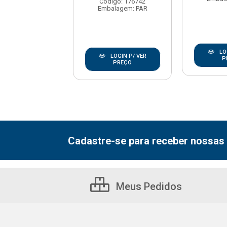
Código: 176742
Embalagem: PAR
LOGIN P/ VER
LO
LOGIN P/ VER
PREÇO
P
PREÇO
Cadastre-se para receber nossas 
Meus Pedidos