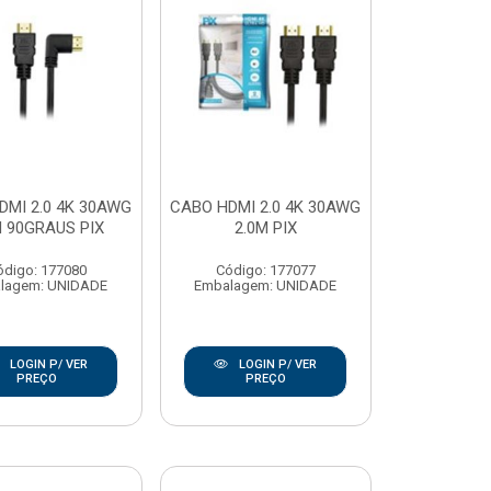
DMI 2.0 4K 30AWG
CABO HDMI 2.0 4K 30AWG
M 90GRAUS PIX
2.0M PIX
ódigo: 177080
Código: 177077
lagem: UNIDADE
Embalagem: UNIDADE
LOGIN P/ VER
LOGIN P/ VER
PREÇO
PREÇO