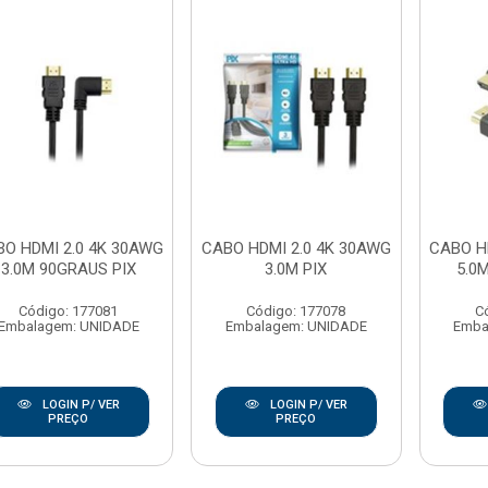
O HDMI 2.0 4K 30AWG
CABO HDMI 2.0 4K 30AWG
CABO H
3.0M 90GRAUS PIX
3.0M PIX
5.0
Código: 177081
Código: 177078
C
Embalagem: UNIDADE
Embalagem: UNIDADE
Emba
LOGIN P/ VER
LOGIN P/ VER
PREÇO
PREÇO