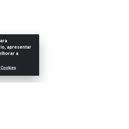
para
io, apresentar
elhorar a
 Cookies