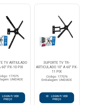
E TV ARTIULADO
SUPORTE TV TR-
A 60” PX-10 PIX
ARTICULADO 10” A 60” PX-
11 PIX
ódigo: 177075
Código: 177076
lagem: UNIDADE
Embalagem: UNIDADE
LOGIN P/ VER
LOGIN P/ VER
PREÇO
PREÇO