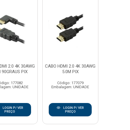
DMI 2.0 4K 30AWG
CABO HDMI 2.0 4K 30AWG
M 90GRAUS PIX
5.0M PIX
ódigo: 177082
Código: 177079
lagem: UNIDADE
Embalagem: UNIDADE
LOGIN P/ VER
LOGIN P/ VER
PREÇO
PREÇO