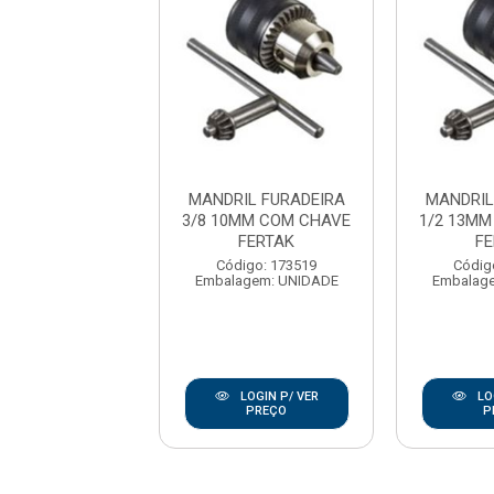
IL FURADEIRA
MANDRIL FURADEIRA
MANDRIL
0MM COM CHAVE
3/8 10MM COM CHAVE
1/2 13M
CK & DECKER
FERTAK
F
digo: 174976
Código: 173519
Códig
agem: UNIDADE
Embalagem: UNIDADE
Embalag
LOGIN P/ VER
LOGIN P/ VER
LO
PREÇO
PREÇO
P