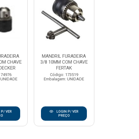
URADEIRA
MANDRIL FURADEIRA
MANDRIL FUR
COM CHAVE
3/8 10MM COM CHAVE
1/2 13MM COM
DECKER
FERTAK
FERTAK
174976
Código: 173519
Código: 173
 UNIDADE
Embalagem: UNIDADE
Embalagem: U
 P/ VER
LOGIN P/ VER
LOGIN P/
ÇO
PREÇO
PREÇO