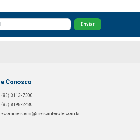
le Conosco
(83) 3113-7500
(83) 8198-2486
ecommercemr@mercanterofe.com.br