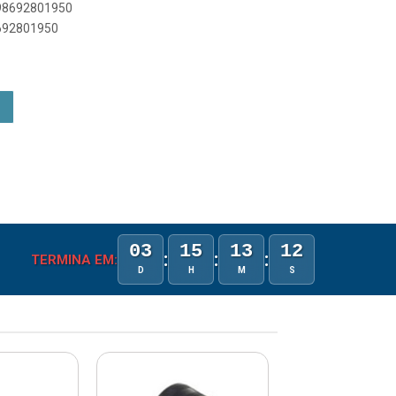
898692801950
8692801950
03
15
13
12
:
:
:
TERMINA EM:
D
H
M
S