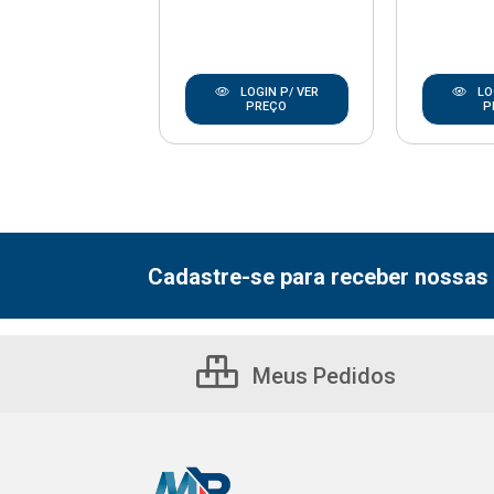
LOGIN P/ VER
LOGIN P/ VER
LO
PREÇO
PREÇO
P
Cadastre-se para receber nossas 
Meus Pedidos