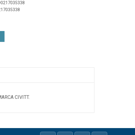
890217035338
0217035338
ARCA CIVITT.