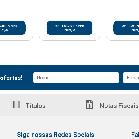
GIN P/ VER
LOGIN P/ VER
LOGIN
REÇO
PREÇO
PRE
ofertas!
Títulos
Notas Fiscais
Siga nossas Redes Sociais
Fa