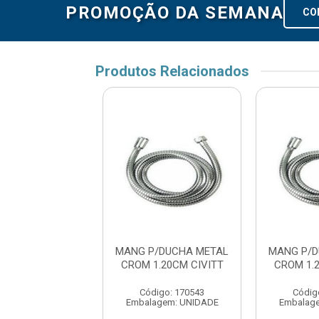
PROMOÇÃO DA SEMANA
CO
Produtos Relacionados
/DUCHA METAL
MANG P/DUCHA METAL
MANG P/D
1.20CM CIVITT
CROM 1.20CM CIVITT
CROM 1.
digo: 170543
Código: 170543
Códig
agem: UNIDADE
Embalagem: UNIDADE
Embalag