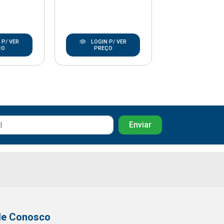
 P/ VER
LOGIN P/ VER
LOGIN P/
ÇO
PREÇO
PREÇO
le Conosco