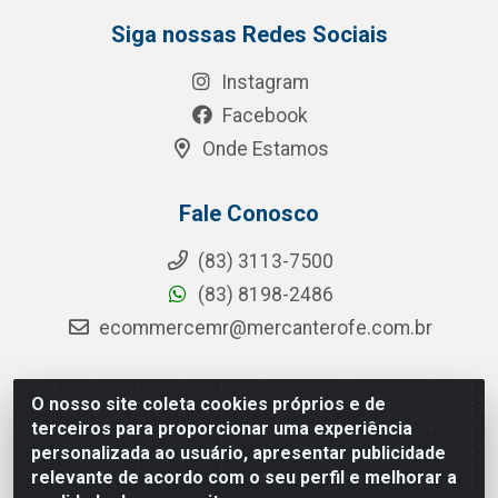
Siga nossas Redes Sociais
Instagram
Facebook
Onde Estamos
Fale Conosco
(83) 3113-7500
(83) 8198-2486
ecommercemr@mercanterofe.com.br
O nosso site coleta cookies próprios e de
MR Distribuidora - Rua Hortêncio Ribeiro de Luna, 3777 -
terceiros para proporcionar uma experiência
Distrito Industrial, João Pessoa/PB - CEP 58081-400 -
personalizada ao usuário, apresentar publicidade
CNPJ 35.428.312/0001-85
relevante de acordo com o seu perfil e melhorar a