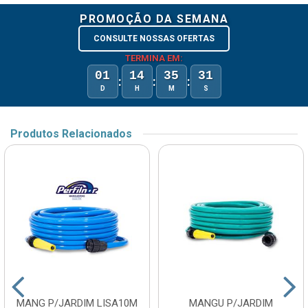
PROMOÇÃO DA SEMANA
CONSULTE NOSSAS OFERTAS
TERMINA EM:
01
14
35
31
:
:
:
D
H
M
S
Produtos Relacionados
MANG P/JARDIM LISA10M
MANGU P/JARDIM